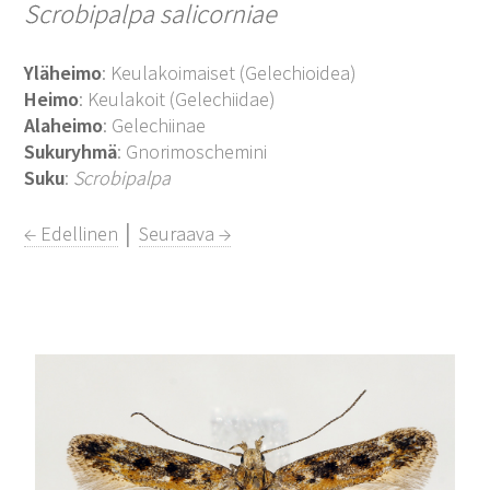
Scrobipalpa salicorniae
Yläheimo
: Keulakoimaiset (Gelechioidea)
Heimo
: Keulakoit (Gelechiidae)
Alaheimo
: Gelechiinae
Sukuryhmä
: Gnorimoschemini
Suku
:
Scrobipalpa
← Edellinen
│
Seuraava →