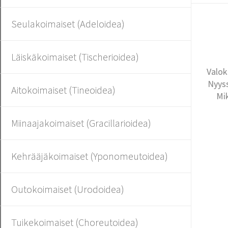
Seulakoimaiset (Adeloidea)
Läiskäkoimaiset (Tischerioidea)
Valok
Nyyss
Aitokoimaiset (Tineoidea)
Mi
Miinaajakoimaiset (Gracillarioidea)
Kehrääjäkoimaiset (Yponomeutoidea)
Outokoimaiset (Urodoidea)
Tuikekoimaiset (Choreutoidea)