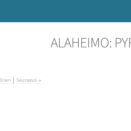
ALAHEIMO: PY
llinen
│
Seuraava →