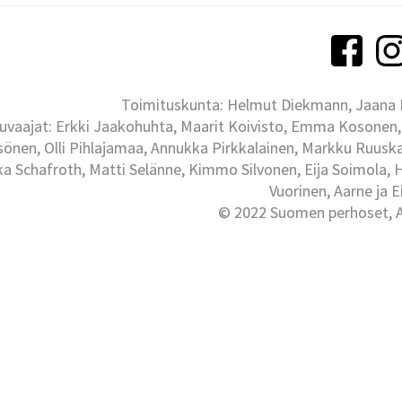
Toimituskunta: Helmut Diekmann, Jaana Ih
uvaajat: Erkki Jaakohuhta, Maarit Koivisto, Emma Kosonen,
önen, Olli Pihlajamaa, Annukka Pirkkalainen, Markku Ruuskan
ka Schafroth, Matti Selänne, Kimmo Silvonen, Eija Soimola, 
Vuorinen, Aarne ja 
© 2022 Suomen perhoset, Al