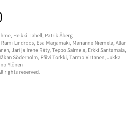
me, Heikki Tabell, Patrik Åberg
 Rami Lindroos, Esa Marjamäki, Marianne Niemelä, Allan
en, Jari ja Irene Räty, Teppo Salmela, Erkki Santamala,
Håkan Söderholm, Päivi Torkki, Tarmo Virtanen, Jukka
Eino Ylönen
l rights reserved.