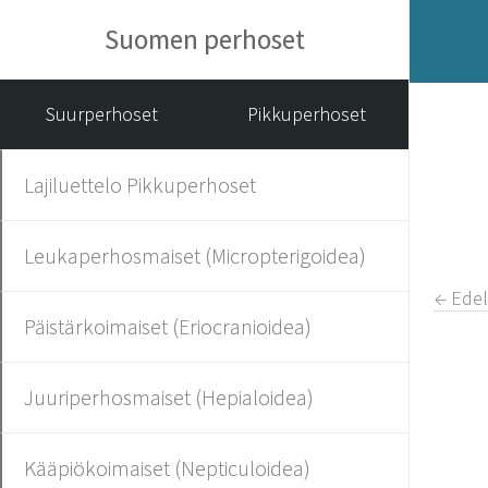
Suomen perhoset
Suurperhoset
Pikkuperhoset
Lajiluettelo Pikkuperhoset
Leukaperhosmaiset (Micropterigoidea)
← Ede
Päistärkoimaiset (Eriocranioidea)
Juuriperhosmaiset (Hepialoidea)
Kääpiökoimaiset (Nepticuloidea)