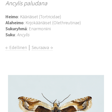
Ancylis paludana
Heimo
: Kääriäiset (Tortricidae)
Alaheimo
: Kirjokääriäiset (Olethreutinae)
Sukuryhmä
: Enarmoniini
Suku
:
Ancylis
← Edellinen
│
Seuraava →