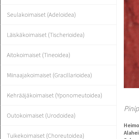
Seulakoimaiset (Adeloidea)
Läiskäkoimaiset (Tischerioidea)
Aitokoimaiset (Tineoidea)
Miinaajakoimaiset (Gracillarioidea)
Kehrääjäkoimaiset (Yponomeutoidea)
Pinip
Outokoimaiset (Urodoidea)
Heim
Alahe
Tuikekoimaiset (Choreutoidea)