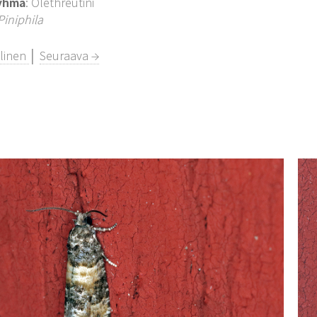
yhmä
: Olethreutini
Piniphila
llinen
│
Seuraava →