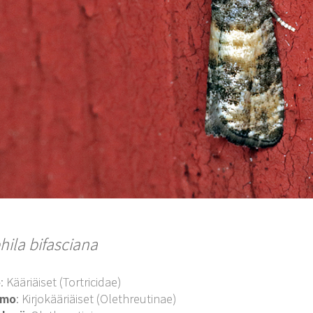
hila bifasciana
o
: Kääriäiset (Tortricidae)
imo
: Kirjokääriäiset (Olethreutinae)