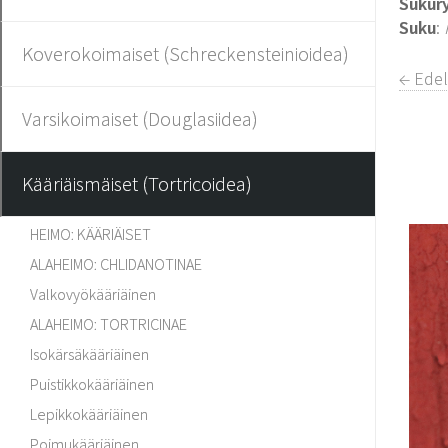
Sukur
Suku
:
Koverokoimaiset (Schreckensteinioidea)
← Ede
Varsikoimaiset (Douglasiidea)
Kääriäismäiset (Tortricoidea)
HEIMO: KÄÄRIÄISET
ALAHEIMO: CHLIDANOTINAE
Valkovyökääriäinen
ALAHEIMO: TORTRICINAE
Isokärsäkääriäinen
Puistikkokääriäinen
Lepikkokääriäinen
Poimukääriäinen