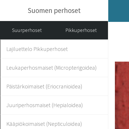
Suomen perhoset
Suurperhoset
Pikkuperhoset
Lajiluettelo Pikkuperhoset
Leukaperhosmaiset (Micropterigoidea)
Päistärkoimaiset (Eriocranioidea)
Juuriperhosmaiset (Hepialoidea)
Kääpiökoimaiset (Nepticuloidea)