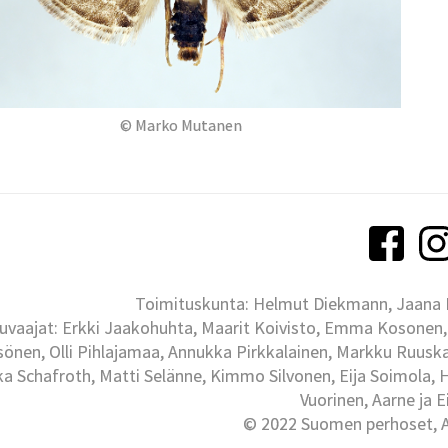
© Marko Mutanen
Toimituskunta: Helmut Diekmann, Jaana Ih
uvaajat: Erkki Jaakohuhta, Maarit Koivisto, Emma Kosonen,
önen, Olli Pihlajamaa, Annukka Pirkkalainen, Markku Ruuskan
ka Schafroth, Matti Selänne, Kimmo Silvonen, Eija Soimola, 
Vuorinen, Aarne ja 
© 2022 Suomen perhoset, Al