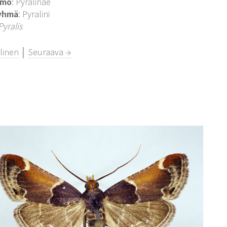
imo
: Pyralinae
yhmä
: Pyralini
Pyralis
linen
│
Seuraava →