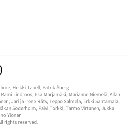
me, Heikki Tabell, Patrik Åberg
 Rami Lindroos, Esa Marjamäki, Marianne Niemelä, Allan
en, Jari ja Irene Räty, Teppo Salmela, Erkki Santamala,
Håkan Söderholm, Päivi Torkki, Tarmo Virtanen, Jukka
Eino Ylönen
l rights reserved.