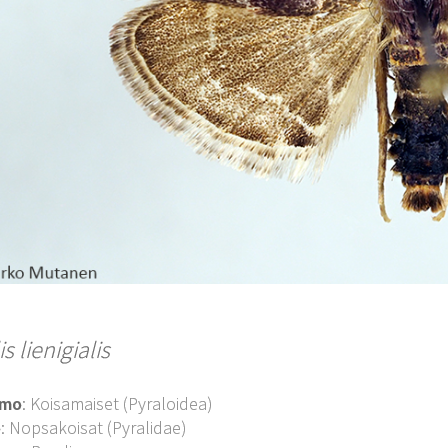
is lienigialis
imo
: Koisamaiset (Pyraloidea)
o
: Nopsakoisat (Pyralidae)