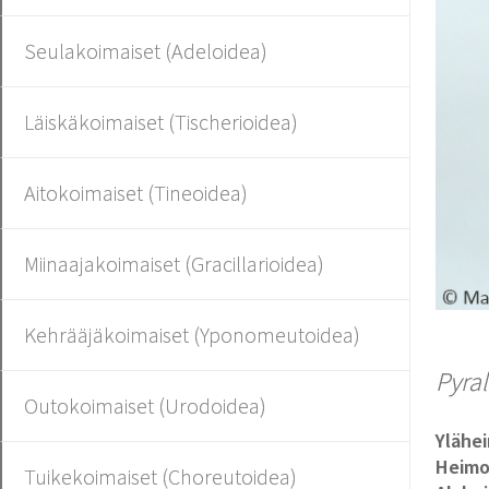
Seulakoimaiset (Adeloidea)
Läiskäkoimaiset (Tischerioidea)
Aitokoimaiset (Tineoidea)
Miinaajakoimaiset (Gracillarioidea)
Kehrääjäkoimaiset (Yponomeutoidea)
Pyral
Outokoimaiset (Urodoidea)
Ylähe
Heim
Tuikekoimaiset (Choreutoidea)