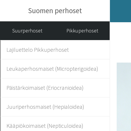
Suomen perhoset
Suurperhoset
Pikkuperhoset
Lajiluettelo Pikkuperhoset
Leukaperhosmaiset (Micropterigoidea)
Päistärkoimaiset (Eriocranioidea)
Juuriperhosmaiset (Hepialoidea)
Kääpiökoimaiset (Nepticuloidea)