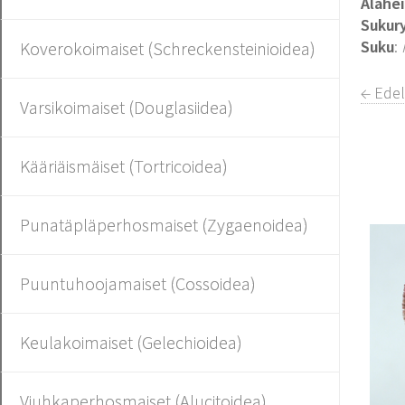
Alahe
Sukur
Suku
:
Koverokoimaiset (Schreckensteinioidea)
← Edel
Varsikoimaiset (Douglasiidea)
Kääriäismäiset (Tortricoidea)
Punatäpläperhosmaiset (Zygaenoidea)
Puuntuhoojamaiset (Cossoidea)
Keulakoimaiset (Gelechioidea)
Viuhkaperhosmaiset (Alucitoidea)