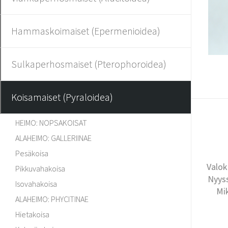
Hammaskoimaiset (Epermenioidea)
Sulkaperhosmaiset (Pterophoroidea)
Koisamaiset (Pyraloidea)
HEIMO: NOPSAKOISAT
ALAHEIMO: GALLERIINAE
Pesäkoisa
Valok
Pikkuvahakoisa
Nyyss
Isovahakoisa
Mi
ALAHEIMO: PHYCITINAE
Hietakoisa