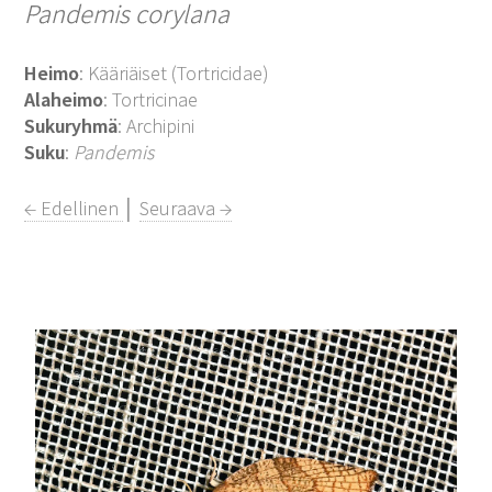
Pandemis corylana
Heimo
: Kääriäiset (Tortricidae)
Alaheimo
: Tortricinae
Sukuryhmä
: Archipini
Suku
:
Pandemis
← Edellinen
│
Seuraava →