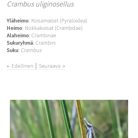
Crambus uliginosellus
Yläheimo
: Koisamaiset (Pyraloidea)
Heimo
: Nokkakoisat (Crambidae)
Alaheimo
: Crambinae
Sukuryhmä
: Crambini
Suku
:
Crambus
← Edellinen
│
Seuraava →