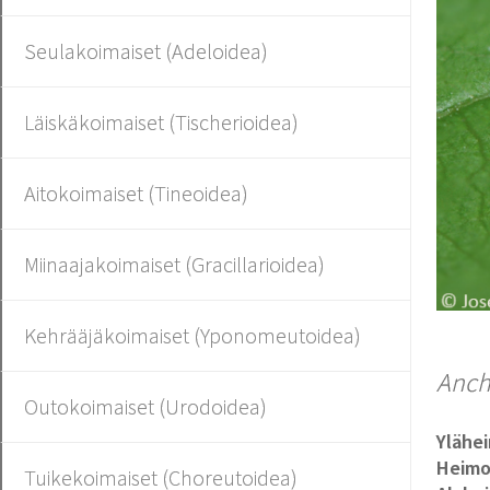
Seulakoimaiset (Adeloidea)
Läiskäkoimaiset (Tischerioidea)
Aitokoimaiset (Tineoidea)
Miinaajakoimaiset (Gracillarioidea)
Kehrääjäkoimaiset (Yponomeutoidea)
Anch
Outokoimaiset (Urodoidea)
Ylähe
Heim
Tuikekoimaiset (Choreutoidea)