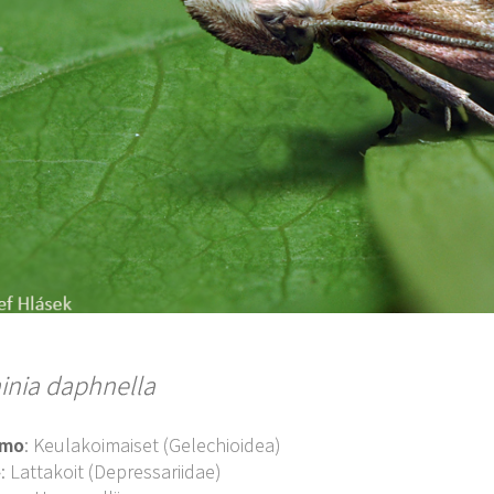
inia daphnella
imo
: Keulakoimaiset (Gelechioidea)
o
: Lattakoit (Depressariidae)