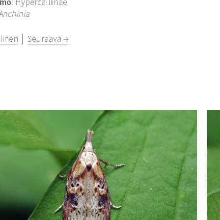
imo
: Hypercalliinae
Anchinia
linen
│
Seuraava →