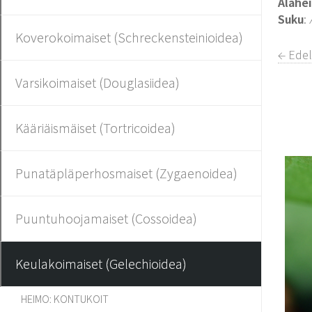
Alahe
Suku
:
Koverokoimaiset (Schreckensteinioidea)
← Edel
Varsikoimaiset (Douglasiidea)
Kääriäismäiset (Tortricoidea)
Punatäpläperhosmaiset (Zygaenoidea)
Puuntuhoojamaiset (Cossoidea)
Keulakoimaiset (Gelechioidea)
HEIMO: KONTUKOIT