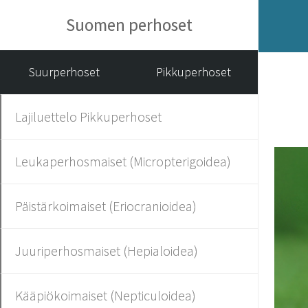
Suomen perhoset
Suurperhoset
Pikkuperhoset
Lajiluettelo Pikkuperhoset
Leukaperhosmaiset (Micropterigoidea)
Päistärkoimaiset (Eriocranioidea)
Juuriperhosmaiset (Hepialoidea)
Kääpiökoimaiset (Nepticuloidea)