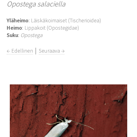
Opostega salaciella
Yläheimo
: Läiskäkoimaiset (Tischerioidea)
Heimo
: Lippakoit (Opostegidae)
Suku
:
Opostega
← Edellinen
│
Seuraava →