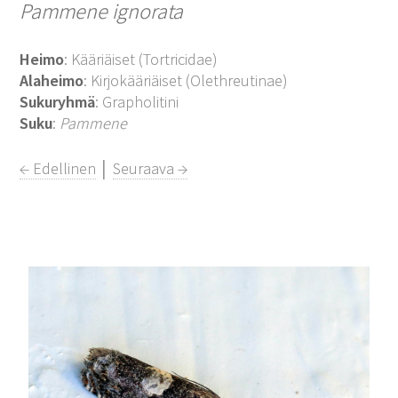
Pammene ignorata
Heimo
: Kääriäiset (Tortricidae)
Alaheimo
: Kirjokääriäiset (Olethreutinae)
Sukuryhmä
: Grapholitini
Suku
:
Pammene
← Edellinen
│
Seuraava →