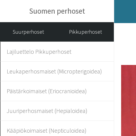
Suomen perhoset
Suurperhoset
Pikkuperhoset
Lajiluettelo Pikkuperhoset
Leukaperhosmaiset (Micropterigoidea)
Päistärkoimaiset (Eriocranioidea)
Juuriperhosmaiset (Hepialoidea)
Kääpiökoimaiset (Nepticuloidea)