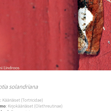
otia solandriana
o
: Kääriäiset (Tortricidae)
imo
: Kirjokääriäiset (Olethreutinae)