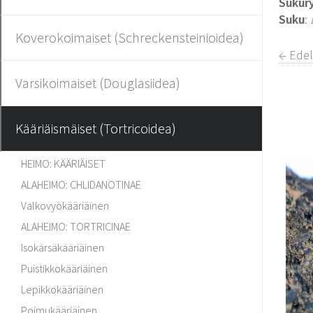
Sukur
Suku
:
Koverokoimaiset (Schreckensteinioidea)
← Edel
Varsikoimaiset (Douglasiidea)
Kääriäismäiset (Tortricoidea)
HEIMO: KÄÄRIÄISET
ALAHEIMO: CHLIDANOTINAE
Valkovyökääriäinen
ALAHEIMO: TORTRICINAE
Isokärsäkääriäinen
Puistikkokääriäinen
Lepikkokääriäinen
Poimukääriäinen