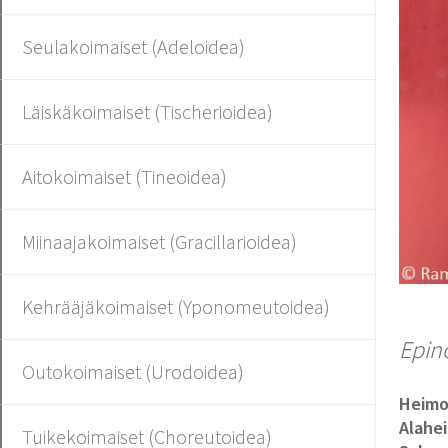
Seulakoimaiset (Adeloidea)
Läiskäkoimaiset (Tischerioidea)
Aitokoimaiset (Tineoidea)
Miinaajakoimaiset (Gracillarioidea)
Kehrääjäkoimaiset (Yponomeutoidea)
Epin
Outokoimaiset (Urodoidea)
Heim
Alahe
Tuikekoimaiset (Choreutoidea)