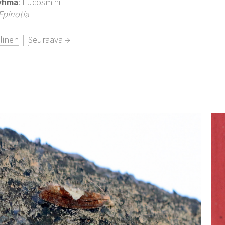
yhmä
: Eucosmini
Epinotia
linen
│
Seuraava →