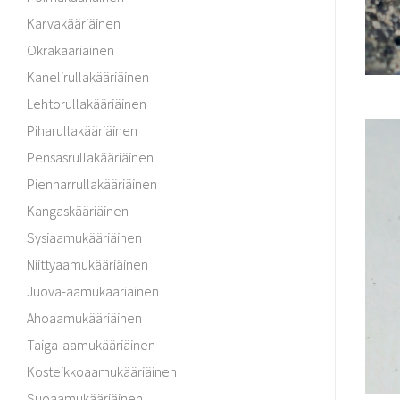
Karvakääriäinen
Okrakääriäinen
Kanelirullakääriäinen
Lehtorullakääriäinen
Piharullakääriäinen
Pensasrullakääriäinen
Piennarrullakääriäinen
Kangaskääriäinen
Sysiaamukääriäinen
Niittyaamukääriäinen
Juova-aamukääriäinen
Ahoaamukääriäinen
Taiga-aamukääriäinen
Kosteikkoaamukääriäinen
Suoaamukääriäinen