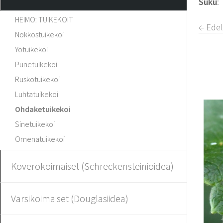
Suku
:
HEIMO: TUIKEKOIT
← Edel
Nokkostuikekoi
Yötuikekoi
Punetuikekoi
Ruskotuikekoi
Luhtatuikekoi
Ohdaketuikekoi
Sinetuikekoi
Omenatuikekoi
Koverokoimaiset (Schreckensteinioidea)
Varsikoimaiset (Douglasiidea)