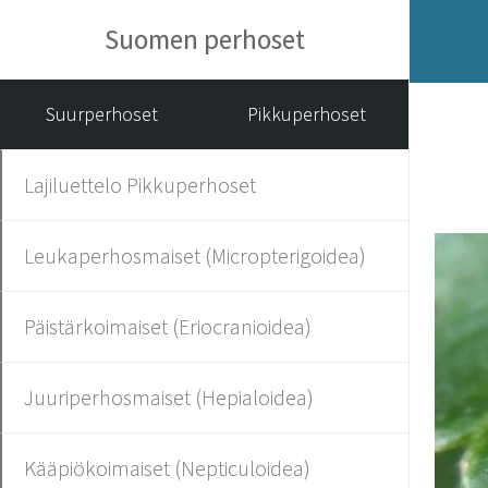
Suomen perhoset
Suurperhoset
Pikkuperhoset
Lajiluettelo Pikkuperhoset
Leukaperhosmaiset (Micropterigoidea)
Päistärkoimaiset (Eriocranioidea)
Juuriperhosmaiset (Hepialoidea)
Kääpiökoimaiset (Nepticuloidea)