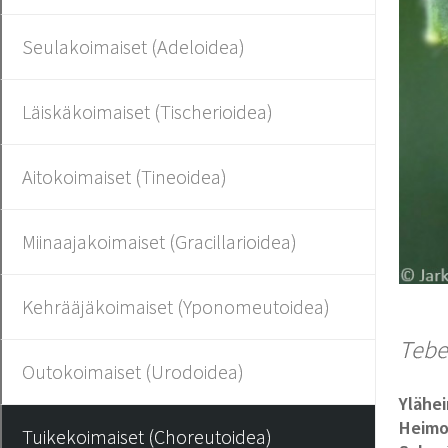
Seulakoimaiset (Adeloidea)
Läiskäkoimaiset (Tischerioidea)
Aitokoimaiset (Tineoidea)
Miinaajakoimaiset (Gracillarioidea)
Kehrääjäkoimaiset (Yponomeutoidea)
Tebe
Outokoimaiset (Urodoidea)
Ylähe
Heim
Tuikekoimaiset (Choreutoidea)