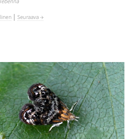
Tebenna
linen
│
Seuraava →