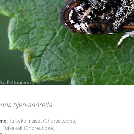
nna bjerkandrella
imo
: Tuikekoimaiset (Choreutoidea)
o
: Tuikekoit (Choreutidae)