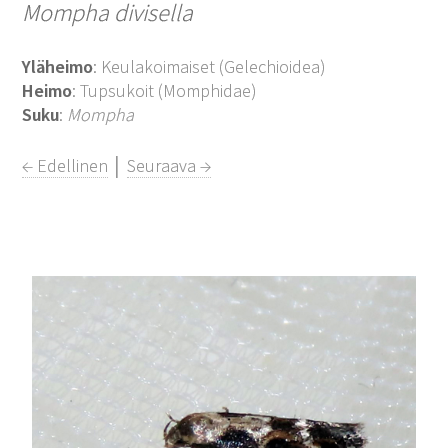
Mompha divisella
Yläheimo
: Keulakoimaiset (Gelechioidea)
Heimo
: Tupsukoit (Momphidae)
Suku
:
Mompha
← Edellinen
│
Seuraava →