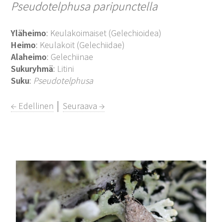
Pseudotelphusa paripunctella
Yläheimo
: Keulakoimaiset (Gelechioidea)
Heimo
: Keulakoit (Gelechiidae)
Alaheimo
: Gelechiinae
Sukuryhmä
: Litini
Suku
:
Pseudotelphusa
← Edellinen
│
Seuraava →