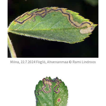
Miina, 22.7.2024 Föglö, Ahvenanmaa © Rami Lindroos