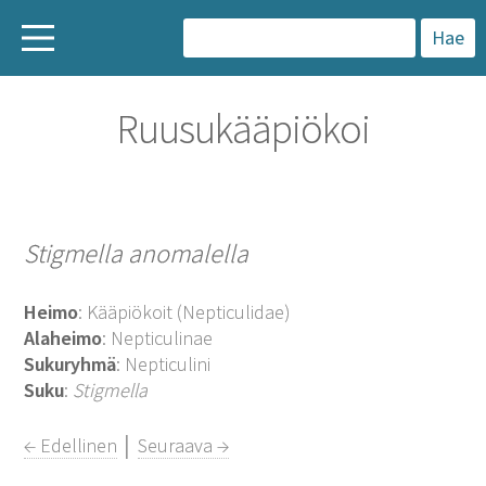
H
a
Ruusukääpiökoi
k
u
:
Stigmella anomalella
Heimo
: Kääpiökoit (Nepticulidae)
Alaheimo
: Nepticulinae
Sukuryhmä
: Nepticulini
Suku
:
Stigmella
← Edellinen
│
Seuraava →