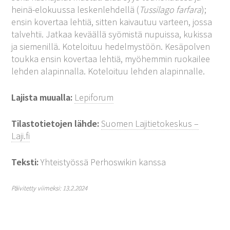
heinä-elokuussa leskenlehdellä (
Tussilago farfara
);
ensin kovertaa lehtiä, sitten kaivautuu varteen, jossa
talvehtii. Jatkaa keväällä syömistä nupuissa, kukissa
ja siemenillä. Koteloituu hedelmystöön. Kesäpolven
toukka ensin kovertaa lehtiä, myöhemmin ruokailee
lehden alapinnalla. Koteloituu lehden alapinnalle.
Lajista muualla:
Lepiforum
Tilastotietojen lähde:
Suomen Lajitietokeskus –
Laji.fi
Teksti:
Yhteistyössä Perhoswikin kanssa
Päivitetty viimeksi: 13.2.2024