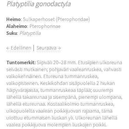
Platyptilia gonodactyla
Heimo
: Sulkaperhoset (Pterophoridae)
Alaheimo
: Pterophorinae
Suku
:
Platyptilia
← Edellinen
│
Seuraava →
Tuntomerkit:
Siipiväli 20–28 mm. Etusiipien ulkoreuna
selvästi mutkainen; pohjaväri vaaleanruskea, vahvasti
valkokehnäinen. Etureuna tummanruskea,
valkopisteinen. Keskikohdan sisäpuolella 2 hiukan
häipyvärajaista, tummanruskeaa täplää; suurempi
lähellä takareunaa ja sisempänä, pienempi ulompana,
lähellä etureunaa. Kostaalikolmio tummanruskea,
ulkopuolelta vaalean poikkijuovan rajaama, tämä
ulottuu etummaisen liuskan yli. Ulkoreunan lähellä
vaalea poikkijuova molempien liuskojen poikki.