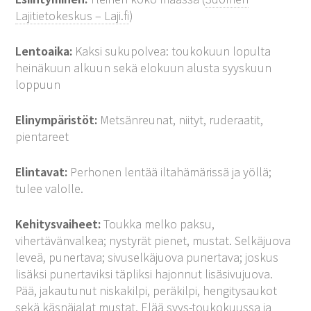
Lajitietokeskus – Laji.fi
)
Lentoaika:
Kaksi sukupolvea: toukokuun lopulta
heinäkuun alkuun sekä elokuun alusta syyskuun
loppuun
Elinympäristöt:
Metsänreunat, niityt, ruderaatit,
pientareet
Elintavat:
Perhonen lentää iltahämärissä ja yöllä;
tulee valolle.
Kehitysvaiheet:
Toukka melko paksu,
vihertävänvalkea; nystyrät pienet, mustat. Selkäjuova
leveä, punertava; sivuselkäjuova punertava; joskus
lisäksi punertaviksi täpliksi hajonnut lisäsivujuova.
Pää, jakautunut niskakilpi, peräkilpi, hengitysaukot
sekä käsnäjalat mustat. Elää syys-toukokuussa ja