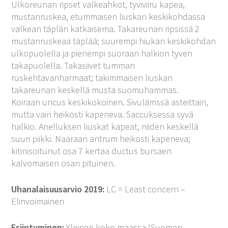
Ulkoreunan ripset valkeahkot, tyviviiru kapea,
mustanruskea, etummaisen liuskan keskikohdassa
valkean täplän katkaisema. Takareunan ripsissä 2
mustanruskeaa täplää; suurempi hiukan keskikohdan
ulkopuolella ja pienempi suoraan halkion tyven
takapuolella. Takasiivet tumman
ruskehtavanharmaat; takimmaisen liuskan
takareunan keskellä musta suomuhammas.
Koiraan uncus keskikokoinen. Sivulämssä asteittain,
mutta vain heikosti kapeneva. Saccuksessa syvä
halkio. Anelluksen liuskat kapeat, niiden keskellä
suuri piikki. Naaraan antrum heikosti kapeneva;
kitinisoitunut osa 7 kertaa ductus bursaen
kalvomaisen osan pituinen.
Uhanalaisuusarvio 2019:
LC = Least concern –
Elinvoimainen
Esiintyminen:
Yleinen koko maassa (
Suomen