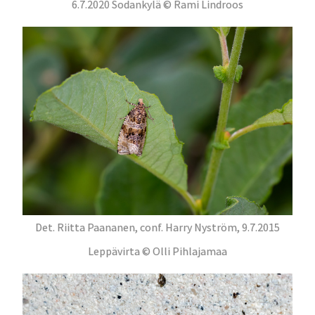
6.7.2020 Sodankylä © Rami Lindroos
Det. Riitta Paananen, conf. Harry Nyström, 9.7.2015
Leppävirta © Olli Pihlajamaa