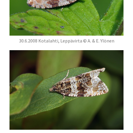
30.6.2008 Kotalahti, Leppävirta © A. & E. Ylönen