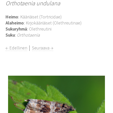
Orthotaenia undulana
Heimo
: Kääriäiset (Tortricidae)
Alaheimo
: Kirjokääriäiset (Olethreutinae)
Sukuryhmä
: Olethreutini
Suku
:
Orthotaenia
← Edellinen
│
Seuraava →