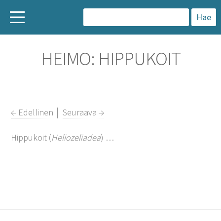
H
a
HEIMO: HIPPUKOIT
k
u
:
← Edellinen
│
Seuraava →
Hippukoit (
Heliozeliadea
) …