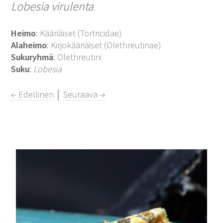
Lobesia virulenta
Heimo
: Kääriäiset (Tortricidae)
Alaheimo
: Kirjokääriäiset (Olethreutinae)
Sukuryhmä
: Olethreutini
Suku
:
Lobesia
← Edellinen
│
Seuraava →