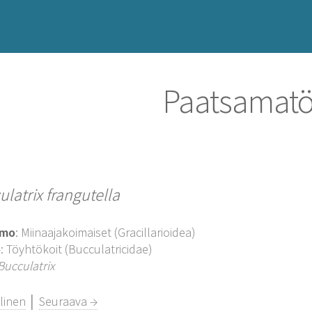
Paatsamatö
latrix frangutella
imo
: Miinaajakoimaiset (Gracillarioidea)
o
: Töyhtökoit (Bucculatricidae)
Bucculatrix
linen
│
Seuraava →