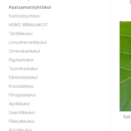
Paatsamatöyhtökoi
Kallioistöyhtökoi
HEIMO: MIINAAJAKOIT
Tähtitikkukoi
Linnunhernetikkukoi
Omenahankakoi
Pajuhankakoi
Tuomihankakoi
Pähkinätaitekoi
Koivutaitekoi
Pihlajataitekoi
Alpitikkukoi
Saarnitikkukoi
Syö
Pilkkutikkukoi
Kirjotikkukoi