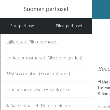
Suomen perhoset
Suurperhoset
Pikkuperhoset
Lajiluettelo Pikkuperhoset
Leukaperhosmaiset (Micropterigoidea)
Buccu
Päistärkoimaiset (Eriocranioidea)
Ylähe
Heim
Juuriperhosmaiset (Hepialoidea)
Suku
:
Kääpiökoimaiset (Nepticuloidea)
← Edel