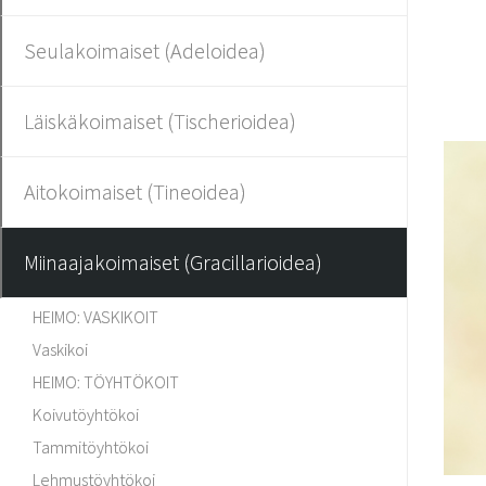
Seulakoimaiset (Adeloidea)
Läiskäkoimaiset (Tischerioidea)
Aitokoimaiset (Tineoidea)
Miinaajakoimaiset (Gracillarioidea)
HEIMO: VASKIKOIT
Vaskikoi
HEIMO: TÖYHTÖKOIT
Koivutöyhtökoi
Tammitöyhtökoi
Lehmustöyhtökoi