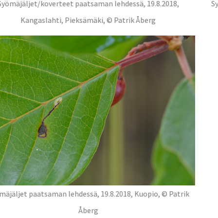
Syömäjäljet/koverteet paatsaman lehdessä, 19.8.2018,
S
Kangaslahti, Pieksämäki, © Patrik Åberg
mäjäljet paatsaman lehdessä, 19.8.2018, Kuopio, © Patrik
Åberg