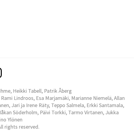
me, Heikki Tabell, Patrik Åberg
 Rami Lindroos, Esa Marjamäki, Marianne Niemelä, Allan
en, Jari ja Irene Räty, Teppo Salmela, Erkki Santamala,
Håkan Söderholm, Päivi Torkki, Tarmo Virtanen, Jukka
Eino Ylönen
l rights reserved.