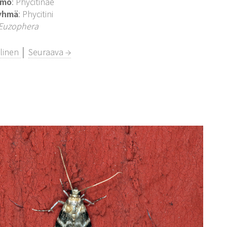
imo
: Phycitinae
yhmä
: Phycitini
Euzophera
llinen
│
Seuraava →