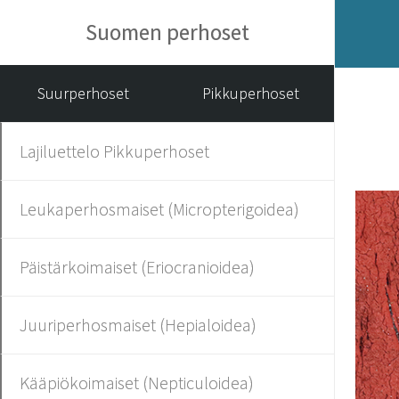
Suomen perhoset
Suurperhoset
Pikkuperhoset
Lajiluettelo Pikkuperhoset
Leukaperhosmaiset (Micropterigoidea)
Päistärkoimaiset (Eriocranioidea)
Juuriperhosmaiset (Hepialoidea)
Kääpiökoimaiset (Nepticuloidea)