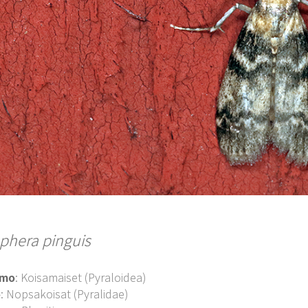
phera pinguis
imo
: Koisamaiset (Pyraloidea)
o
: Nopsakoisat (Pyralidae)