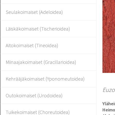
Seulakoimaiset (Adeloidea)
Läiskäkoimaiset (Tischerioidea)
Aitokoimaiset (Tineoidea)
Miinaajakoimaiset (Gracillarioidea)
Kehrääjäkoimaiset (Yponomeutoidea)
Euzo
Outokoimaiset (Urodoidea)
Ylähe
Heim
Tuikekoimaiset (Choreutoidea)