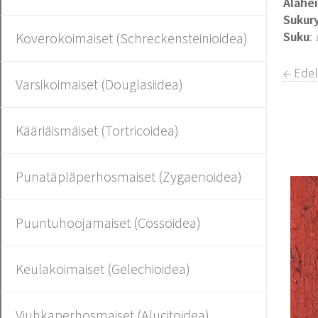
Alahe
Sukur
Suku
:
Koverokoimaiset (Schreckensteinioidea)
← Ede
Varsikoimaiset (Douglasiidea)
Kääriäismäiset (Tortricoidea)
Punatäpläperhosmaiset (Zygaenoidea)
Puuntuhoojamaiset (Cossoidea)
Keulakoimaiset (Gelechioidea)
Viuhkaperhosmaiset (Alucitoidea)