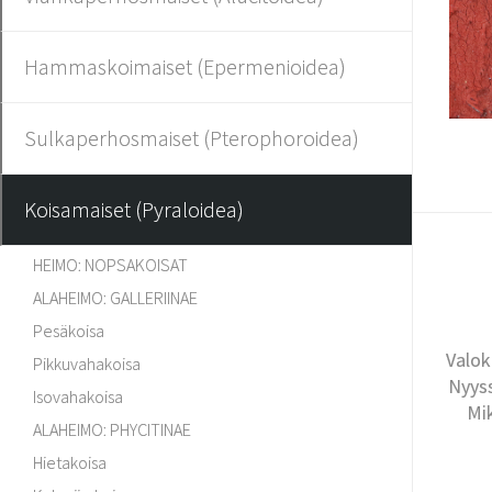
Hammaskoimaiset (Epermenioidea)
Sulkaperhosmaiset (Pterophoroidea)
Koisamaiset (Pyraloidea)
HEIMO: NOPSAKOISAT
ALAHEIMO: GALLERIINAE
Pesäkoisa
Valok
Pikkuvahakoisa
Nyyss
Isovahakoisa
Mi
ALAHEIMO: PHYCITINAE
Hietakoisa