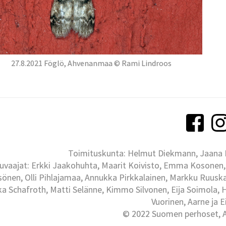
27.8.2021 Föglö, Ahvenanmaa © Rami Lindroos
Toimituskunta: Helmut Diekmann, Jaana Ih
uvaajat: Erkki Jaakohuhta, Maarit Koivisto, Emma Kosonen,
önen, Olli Pihlajamaa, Annukka Pirkkalainen, Markku Ruuskan
ka Schafroth, Matti Selänne, Kimmo Silvonen, Eija Soimola, 
Vuorinen, Aarne ja 
© 2022 Suomen perhoset, Al