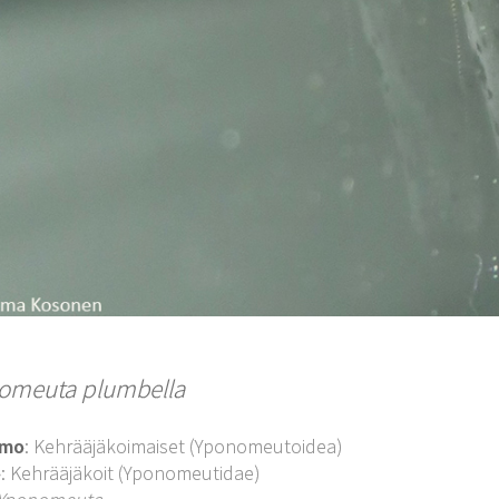
omeuta plumbella
imo
: Kehrääjäkoimaiset (Yponomeutoidea)
o
: Kehrääjäkoit (Yponomeutidae)