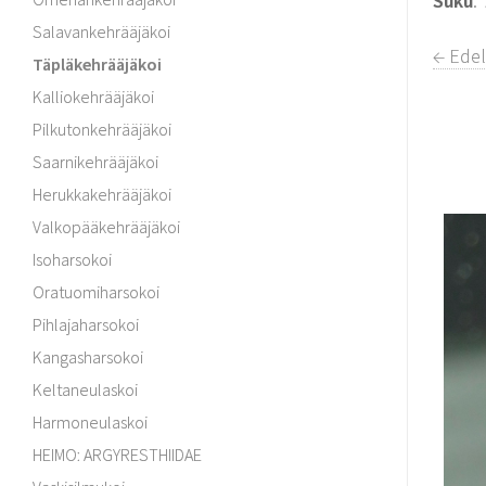
Suku
:
Salavankehrääjäkoi
← Edel
Täpläkehrääjäkoi
Kalliokehrääjäkoi
Pilkutonkehrääjäkoi
Saarnikehrääjäkoi
Herukkakehrääjäkoi
Valkopääkehrääjäkoi
Isoharsokoi
Oratuomiharsokoi
Pihlajaharsokoi
Kangasharsokoi
Keltaneulaskoi
Harmoneulaskoi
HEIMO: ARGYRESTHIIDAE