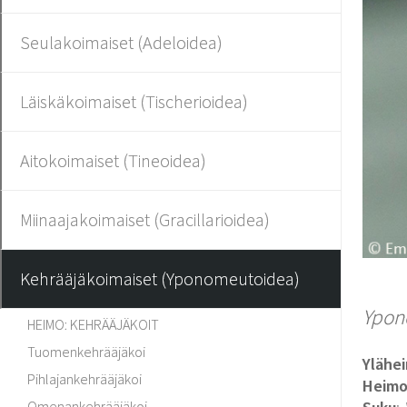
Seulakoimaiset (Adeloidea)
Läiskäkoimaiset (Tischerioidea)
Aitokoimaiset (Tineoidea)
Miinaajakoimaiset (Gracillarioidea)
Kehrääjäkoimaiset (Yponomeutoidea)
Ypon
HEIMO: KEHRÄÄJÄKOIT
Tuomenkehrääjäkoi
Ylähe
Pihlajankehrääjäkoi
Heim
Omenankehrääjäkoi