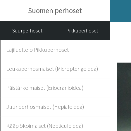
Suomen perhoset
Suurperhoset
Pikkuperhoset
Lajiluettelo Pikkuperhoset
Leukaperhosmaiset (Micropterigoidea)
Päistärkoimaiset (Eriocranioidea)
Juuriperhosmaiset (Hepialoidea)
Kääpiökoimaiset (Nepticuloidea)