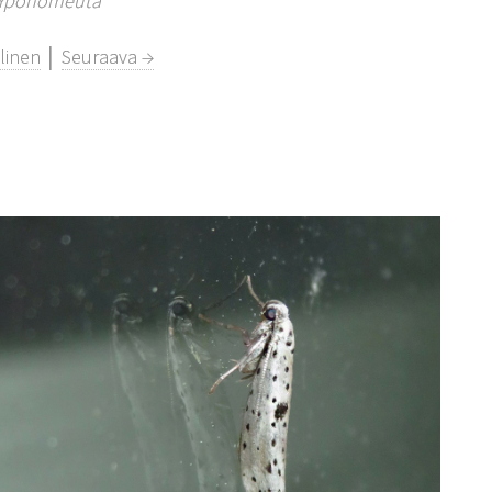
Yponomeuta
linen
│
Seuraava →