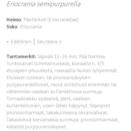
Eriocrania semipurpurella
Heimo
: Päistärkoit (Eriocraniidae)
Suku
:
Eriocrania
← Edellinen
│
Seuraava →
Tuntomerkit:
Siipiväli 12–16 mm. Pää harmaa.
Tuntosarvet tummanruskeat, koiraalla n. 3/5
etusiipien pituudesta, naaraalla hiukan lyhyemmät.
Etusiivet ruskean- tai pronssinsävyisen
purppurankiiltoiset, niissä sirotellusti enemmän tai
vähemmän vaalean kullankiiltoisia suomuja.
Tornaalilaikku epäselvä, pieni, vaalean
kullankiiltoinen, usein lähes häipynyt. Siipiripset
pronssinharmaat, takakulmassa okranvalkeat.
Takasiivissä karvamaisia suomuja; pronssinharmaat,
kärjestä purppuransävyiset.