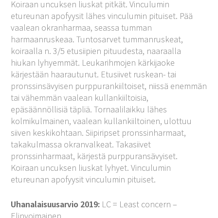
Koiraan uncuksen liuskat pitkät. Vinculumin
etureunan apofyysit lähes vinculumin pituiset. Pää
vaalean okranharmaa, seassa tumman
harmaanruskeaa. Tuntosarvet tummanruskeat,
koiraalla n. 3/5 etusiipien pituudesta, naaraalla
hiukan lyhyemmät. Leukarihmojen kärkijaoke
kärjestään haarautunut. Etusiivet ruskean- tai
pronssinsävyisen purppurankiiltoiset, niissä enemmän
tai vähemmän vaalean kullankiiltoisia,
epäsäännöllisiä täpliä. Tornaalilaikku lähes
kolmikulmainen, vaalean kullankiiltoinen, ulottuu
siiven keskikohtaan. Siipiripset pronssinharmaat,
takakulmassa okranvalkeat. Takasiivet
pronssinharmaat, kärjestä purppuransävyiset.
Koiraan uncuksen liuskat lyhyet. Vinculumin
etureunan apofyysit vinculumin pituiset.
Uhanalaisuusarvio 2019:
LC = Least concern –
Elinvoimainen