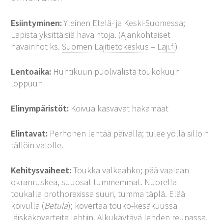
Esiintyminen:
Yleinen Etelä- ja Keski-Suomessa;
Lapista yksittäisiä havaintoja. (Ajankohtaiset
havainnot ks.
Suomen Lajitietokeskus – Laji.fi
)
Lentoaika:
Huhtikuun puolivälistä toukokuun
loppuun
Elinympäristöt:
Koivua kasvavat hakamaat
Elintavat:
Perhonen lentää päivällä; tulee yöllä silloin
tällöin valolle.
Kehitysvaiheet:
Toukka valkeahko; pää vaalean
okranruskea, suuosat tummemmat. Nuorella
toukalla prothoraxissa suuri, tumma täplä. Elää
koivulla (
Betula
); kovertaa touko-kesäkuussa
läiskäkoverteita lehtiin. Alkukäytävä lehden reunassa,