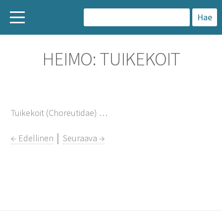
H
a
HEIMO: TUIKEKOIT
k
u
:
Tuikekoit (Choreutidae) …
← Edellinen
│
Seuraava →