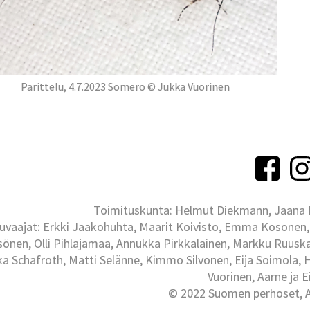
Parittelu, 4.7.2023 Somero © Jukka Vuorinen
Toimituskunta: Helmut Diekmann, Jaana Ih
uvaajat: Erkki Jaakohuhta, Maarit Koivisto, Emma Kosonen,
önen, Olli Pihlajamaa, Annukka Pirkkalainen, Markku Ruuskan
ka Schafroth, Matti Selänne, Kimmo Silvonen, Eija Soimola, 
Vuorinen, Aarne ja 
© 2022 Suomen perhoset, Al