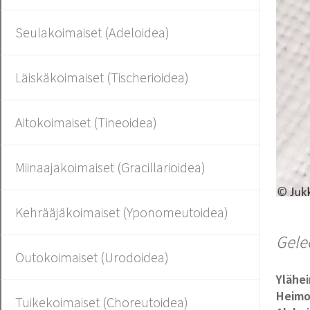
Seulakoimaiset (Adeloidea)
Läiskäkoimaiset (Tischerioidea)
Aitokoimaiset (Tineoidea)
Miinaajakoimaiset (Gracillarioidea)
Kehrääjäkoimaiset (Yponomeutoidea)
Gele
Outokoimaiset (Urodoidea)
Ylähe
Heim
Tuikekoimaiset (Choreutoidea)