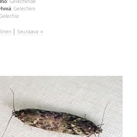
imo
: Gelechiinae
yhmä
: Gelechiini
Gelechia
linen
│
Seuraava →