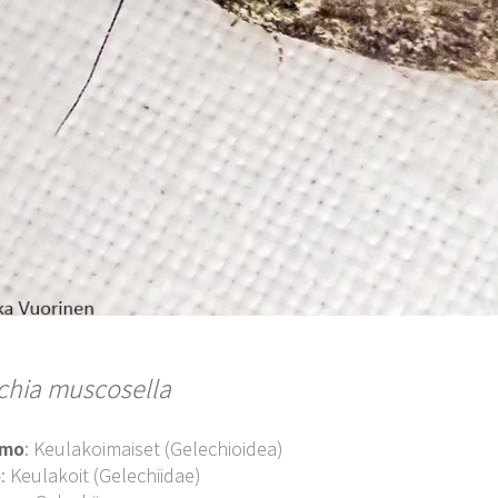
chia muscosella
imo
: Keulakoimaiset (Gelechioidea)
o
: Keulakoit (Gelechiidae)