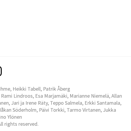
me, Heikki Tabell, Patrik Åberg
 Rami Lindroos, Esa Marjamäki, Marianne Niemelä, Allan
en, Jari ja Irene Räty, Teppo Salmela, Erkki Santamala,
Håkan Söderholm, Päivi Torkki, Tarmo Virtanen, Jukka
Eino Ylönen
l rights reserved.