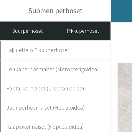
Suomen perhoset
Suurperhoset
Pikkuperhoset
Lajiluettelo Pikkuperhoset
Leukaperhosmaiset (Micropterigoidea)
Päistärkoimaiset (Eriocranioidea)
Juuriperhosmaiset (Hepialoidea)
Kääpiökoimaiset (Nepticuloidea)