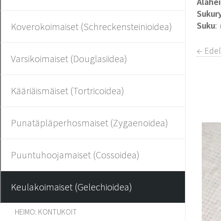
Alahe
Sukur
Suku
:
Koverokoimaiset (Schreckensteinioidea)
← Edel
Varsikoimaiset (Douglasiidea)
Kääriäismäiset (Tortricoidea)
Punatäpläperhosmaiset (Zygaenoidea)
Puuntuhoojamaiset (Cossoidea)
Keulakoimaiset (Gelechioidea)
HEIMO: KONTUKOIT