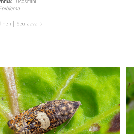
yhmä
: Eucosmini
Epiblema
linen
│
Seuraava →