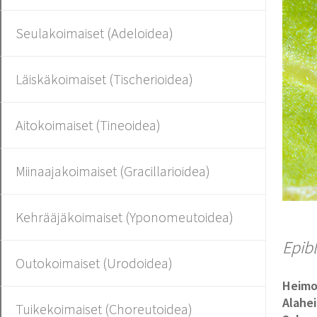
Seulakoimaiset (Adeloidea)
Läiskäkoimaiset (Tischerioidea)
Aitokoimaiset (Tineoidea)
Miinaajakoimaiset (Gracillarioidea)
Kehrääjäkoimaiset (Yponomeutoidea)
Epib
Outokoimaiset (Urodoidea)
Heim
Alahe
Tuikekoimaiset (Choreutoidea)