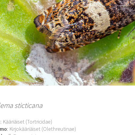
lema sticticana
o
: Kääriäiset (Tortricidae)
imo
: Kirjokääriäiset (Olethreutinae)