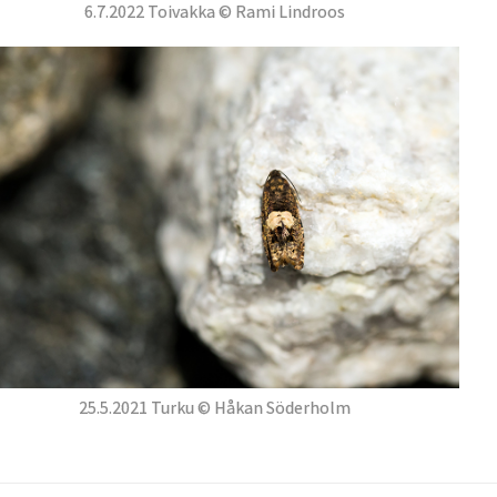
6.7.2022 Toivakka © Rami Lindroos
25.5.2021 Turku © Håkan Söderholm