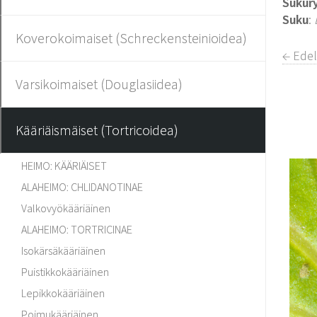
Sukur
Suku
:
Koverokoimaiset (Schreckensteinioidea)
← Edel
Varsikoimaiset (Douglasiidea)
Kääriäismäiset (Tortricoidea)
HEIMO: KÄÄRIÄISET
ALAHEIMO: CHLIDANOTINAE
Valkovyökääriäinen
ALAHEIMO: TORTRICINAE
Isokärsäkääriäinen
Puistikkokääriäinen
Lepikkokääriäinen
Poimukääriäinen