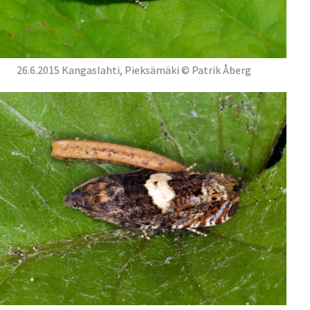
26.6.2015 Kangaslahti, Pieksämäki © Patrik Åberg