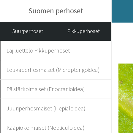
Suomen perhoset
Suurperhoset
Pikkuperhoset
Lajiluettelo Pikkuperhoset
Leukaperhosmaiset (Micropterigoidea)
Päistärkoimaiset (Eriocranioidea)
Juuriperhosmaiset (Hepialoidea)
Kääpiökoimaiset (Nepticuloidea)