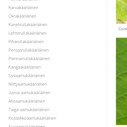
Karvakääriäinen
Okrakääriäinen
Kanelirullakääriäinen
Conf
Lehtorullakääriäinen
Piharullakääriäinen
Pensasrullakääriäinen
Piennarrullakääriäinen
Kangaskääriäinen
Sysiaamukääriäinen
Niittyaamukääriäinen
Juova-aamukääriäinen
Ahoaamukääriäinen
Taiga-aamukääriäinen
Kosteikkoaamukääriäinen
Suoaamukääriäinen