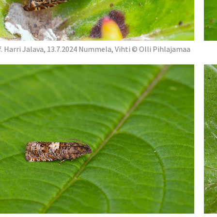
. Harri Jalava, 13.7.2024 Nummela, Vihti © Olli Pihlajamaa