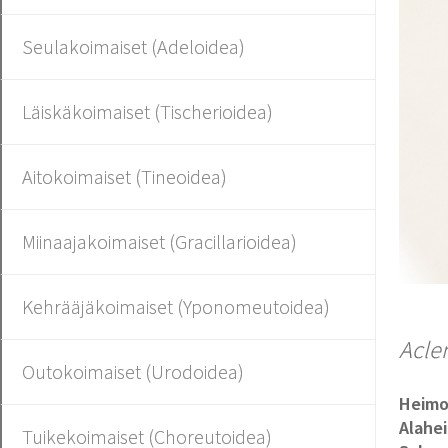
Seulakoimaiset (Adeloidea)
Läiskäkoimaiset (Tischerioidea)
Aitokoimaiset (Tineoidea)
Miinaajakoimaiset (Gracillarioidea)
Kehrääjäkoimaiset (Yponomeutoidea)
Acler
Outokoimaiset (Urodoidea)
Heim
Alahe
Tuikekoimaiset (Choreutoidea)