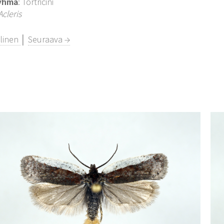
yhmä
: Tortricini
Acleris
llinen
│
Seuraava →