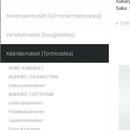
Sukur
Suku
:
Koverokoimaiset (Schreckensteinioidea)
← Ede
Varsikoimaiset (Douglasiidea)
Kääriäismäiset (Tortricoidea)
HEIMO: KÄÄRIÄISET
ALAHEIMO: CHLIDANOTINAE
Valkovyökääriäinen
ALAHEIMO: TORTRICINAE
Isokärsäkääriäinen
Puistikkokääriäinen
Lepikkokääriäinen
Poimukääriäinen