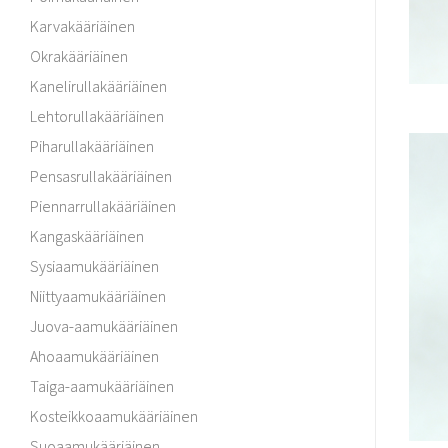
Karvakääriäinen
Okrakääriäinen
Kanelirullakääriäinen
Lehtorullakääriäinen
Piharullakääriäinen
Pensasrullakääriäinen
Piennarrullakääriäinen
Kangaskääriäinen
Sysiaamukääriäinen
Niittyaamukääriäinen
Juova-aamukääriäinen
Ahoaamukääriäinen
Taiga-aamukääriäinen
Kosteikkoaamukääriäinen
Suoaamukääriäinen