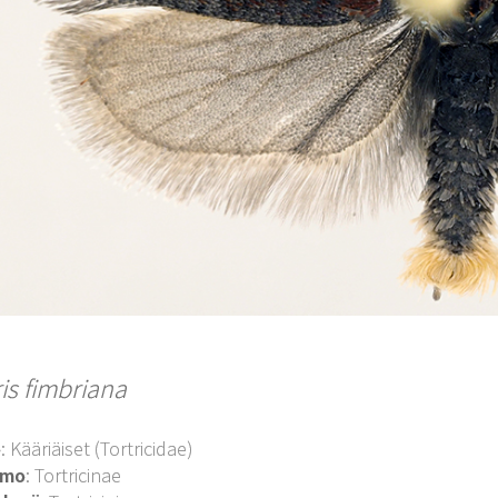
is fimbriana
o
: Kääriäiset (Tortricidae)
imo
: Tortricinae