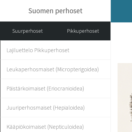
Suomen perhoset
Suurperhoset
Pikkuperhoset
Lajiluettelo Pikkuperhoset
Leukaperhosmaiset (Micropterigoidea)
Päistärkoimaiset (Eriocranioidea)
Juuriperhosmaiset (Hepialoidea)
Kääpiökoimaiset (Nepticuloidea)