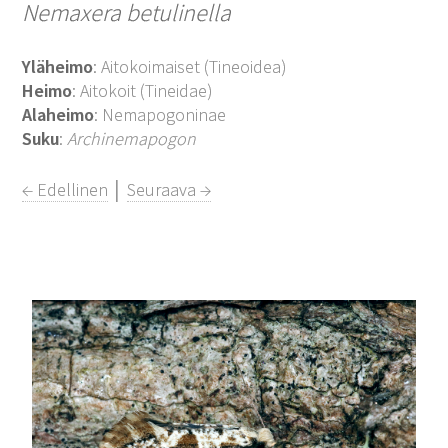
Nemaxera betulinella
Yläheimo
: Aitokoimaiset (Tineoidea)
Heimo
: Aitokoit (Tineidae)
Alaheimo
: Nemapogoninae
Suku
:
Archinemapogon
← Edellinen
│
Seuraava →