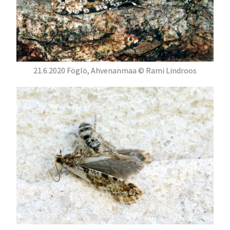
21.6.2020 Föglö, Ahvenanmaa © Rami Lindroos