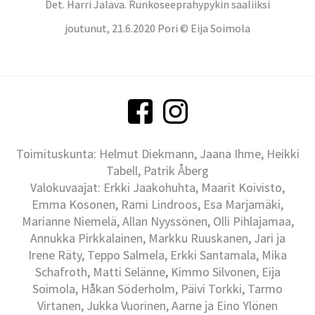
Det. Harri Jalava. Runkoseeprahypykin saaliiksi
joutunut, 21.6.2020 Pori © Eija Soimola
Toimituskunta: Helmut Diekmann, Jaana Ihme, Heikki
Tabell, Patrik Åberg
Valokuvaajat: Erkki Jaakohuhta, Maarit Koivisto,
Emma Kosonen, Rami Lindroos, Esa Marjamäki,
Marianne Niemelä, Allan Nyyssönen, Olli Pihlajamaa,
Annukka Pirkkalainen, Markku Ruuskanen, Jari ja
Irene Räty, Teppo Salmela, Erkki Santamala, Mika
Schafroth, Matti Selänne, Kimmo Silvonen, Eija
Soimola, Håkan Söderholm, Päivi Torkki, Tarmo
Virtanen, Jukka Vuorinen, Aarne ja Eino Ylönen