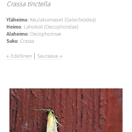
Crassa tinctella
Yläheimo
: Keulakoimaiset (Gelechioidea)
Heimo
: Lahokoit (Oecophoridae)
Alaheimo
: Oecophorinae
Suku
:
Crassa
← Edellinen
│
Seuraava →