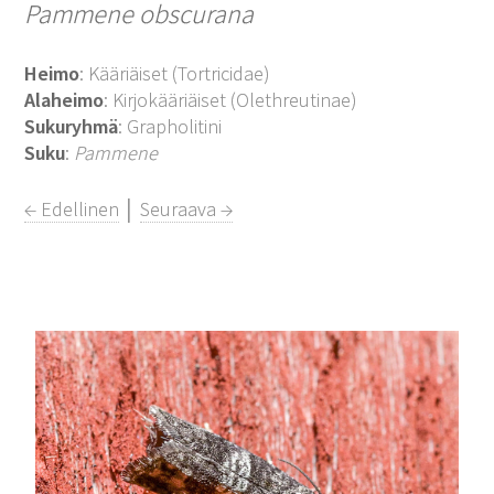
Pammene obscurana
Heimo
: Kääriäiset (Tortricidae)
Alaheimo
: Kirjokääriäiset (Olethreutinae)
Sukuryhmä
: Grapholitini
Suku
:
Pammene
← Edellinen
│
Seuraava →