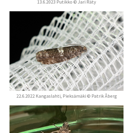
13.6.2023 Putikko © Jari Räty
22.6.2022 Kangaslahti, Pieksämäki © Patrik Åberg