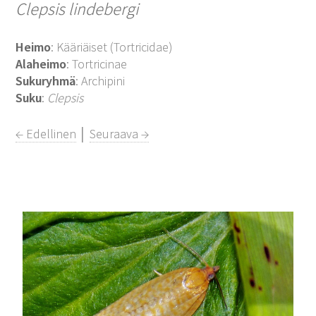
Clepsis lindebergi
Heimo
: Kääriäiset (Tortricidae)
Alaheimo
: Tortricinae
Sukuryhmä
: Archipini
Suku
:
Clepsis
← Edellinen
│
Seuraava →