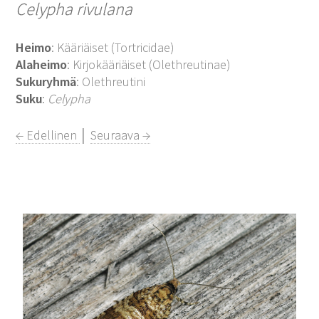
Celypha rivulana
Heimo
: Kääriäiset (Tortricidae)
Alaheimo
: Kirjokääriäiset (Olethreutinae)
Sukuryhmä
: Olethreutini
Suku
:
Celypha
← Edellinen
│
Seuraava →