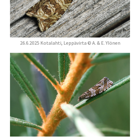
26.6.2025 Kotalahti, Leppävirta © A. & E. Ylönen