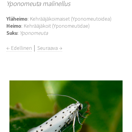
Yponomeuta malinellus
Yläheimo
: Kehrääjäkoimaiset (Yponomeutoidea)
Heimo
: Kehrääjäkoit (Yponomeutidae)
Suku
:
Yponomeuta
← Edellinen
│
Seuraava →