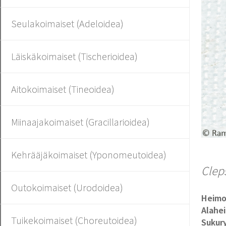
Seulakoimaiset (Adeloidea)
Läiskäkoimaiset (Tischerioidea)
Aitokoimaiset (Tineoidea)
Miinaajakoimaiset (Gracillarioidea)
Kehrääjäkoimaiset (Yponomeutoidea)
Clep
Outokoimaiset (Urodoidea)
Heim
Alahe
Tuikekoimaiset (Choreutoidea)
Sukur