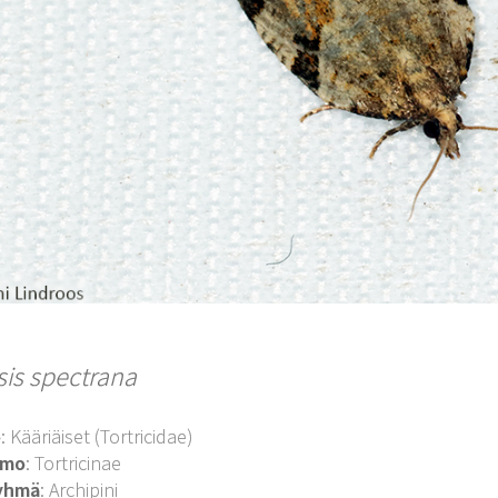
sis spectrana
o
: Kääriäiset (Tortricidae)
imo
: Tortricinae
yhmä
: Archipini