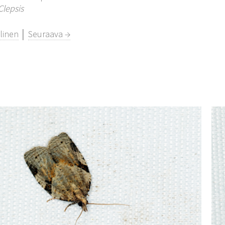
Clepsis
linen
│
Seuraava →