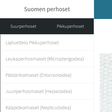
Suomen perhoset
Suurperhoset
Pikkuperhoset
Lajiluettelo Pikkuperhoset
Leukaperhosmaiset (Micropterigoidea)
Päistärkoimaiset (Eriocranioidea)
Juuriperhosmaiset (Hepialoidea)
Kääpiökoimaiset (Nepticuloidea)