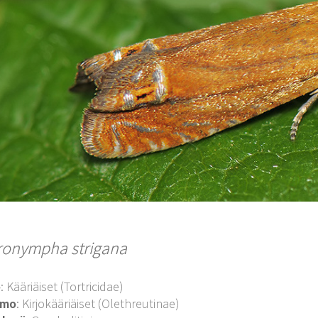
ronympha strigana
o
: Kääriäiset (Tortricidae)
imo
: Kirjokääriäiset (Olethreutinae)