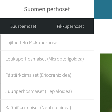
Suomen perhoset
Suurperhoset
Pikkuperhoset
Lajiluettelo Pikkuperhoset
Leukaperhosmaiset (Micropterigoidea)
Päistärkoimaiset (Eriocranioidea)
Juuriperhosmaiset (Hepialoidea)
Kääpiökoimaiset (Nepticuloidea)