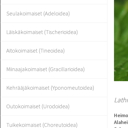
Seulakoimaiset (Adeloidea)
Läiskäkoimaiset (Tischerioidea)
Aitokoimaiset (Tineoidea)
Miinaajakoimaiset (Gracillarioidea)
Kehrääjäkoimaiset (Yponomeutoidea)
Lath
Outokoimaiset (Urodoidea)
Heim
Alahe
Tuikekoimaiset (Choreutoidea)