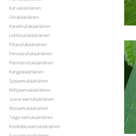
Karvakääriäinen
Okrakääriäinen
Kanelirullakääriäinen
Lehtorullakääriäinen
Piharullakääriäinen
Pensasrullakääriäinen
Piennarrullakääriäinen
Kangaskääriäinen
Sysiaamukääriäinen
Niittyaamukääriäinen
Juova-aamukääriäinen
Ahoaamukääriäinen
Taiga-aamukääriäinen
Kosteikkoaamukääriäinen
Suoaamukääriäinen