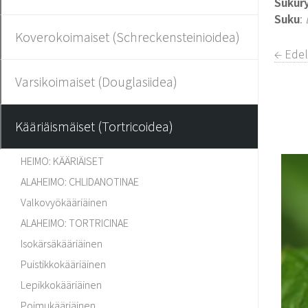
Sukur
Suku
:
Koverokoimaiset (Schreckensteinioidea)
← Ede
Varsikoimaiset (Douglasiidea)
Kääriäismäiset (Tortricoidea)
HEIMO: KÄÄRIÄISET
ALAHEIMO: CHLIDANOTINAE
Valkovyökääriäinen
ALAHEIMO: TORTRICINAE
Isokärsäkääriäinen
Puistikkokääriäinen
Lepikkokääriäinen
Poimukääriäinen