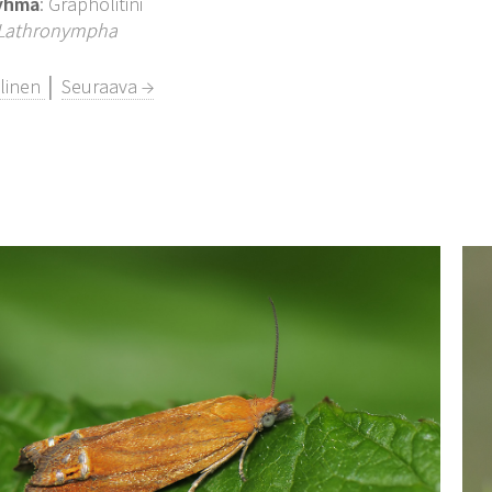
yhmä
: Grapholitini
Lathronympha
llinen
│
Seuraava →