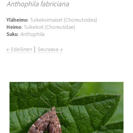
Anthophila fabriciana
Yläheimo
: Tuikekoimaiset (Choreutoidea)
Heimo
: Tuikekoit (Choreutidae)
Suku
:
Anthophila
← Edellinen
│
Seuraava →