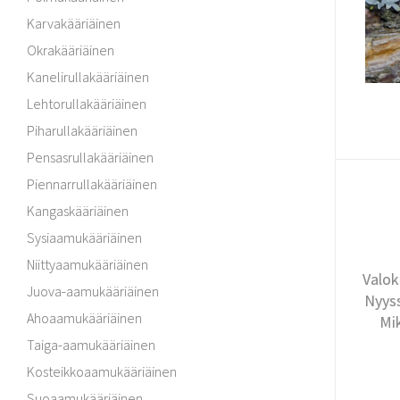
Karvakääriäinen
Okrakääriäinen
Kanelirullakääriäinen
Lehtorullakääriäinen
Piharullakääriäinen
Pensasrullakääriäinen
Piennarrullakääriäinen
Kangaskääriäinen
Sysiaamukääriäinen
Niittyaamukääriäinen
Valok
Juova-aamukääriäinen
Nyyss
Ahoaamukääriäinen
Mi
Taiga-aamukääriäinen
Kosteikkoaamukääriäinen
Suoaamukääriäinen