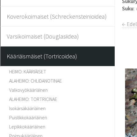
Sukur
Suku
:
Koverokoimaiset (Schreckensteinioidea)
← Edel
Varsikoimaiset (Douglasiidea)
Kääriäismäiset (Tortricoidea)
HEIMO: KÄÄRIÄISET
ALAHEIMO: CHLIDANOTINAE
Valkovyökääriäinen
ALAHEIMO: TORTRICINAE
Isokärsäkääriäinen
Puistikkokääriäinen
Lepikkokääriäinen
Poimukääriäinen