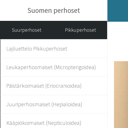
Suomen perhoset
Suurperhoset
Pikkuperhoset
Lajiluettelo Pikkuperhoset
Leukaperhosmaiset (Micropterigoidea)
Päistärkoimaiset (Eriocranioidea)
Juuriperhosmaiset (Hepialoidea)
Kääpiökoimaiset (Nepticuloidea)