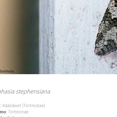
hasia stephensiana
o
: Kääriäiset (Tortricidae)
imo
: Tortricinae