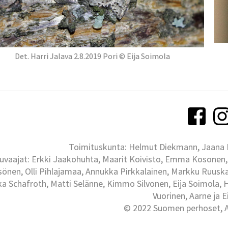
Det. Harri Jalava 2.8.2019 Pori © Eija Soimola
Toimituskunta: Helmut Diekmann, Jaana Ih
uvaajat: Erkki Jaakohuhta, Maarit Koivisto, Emma Kosonen,
önen, Olli Pihlajamaa, Annukka Pirkkalainen, Markku Ruuskan
ka Schafroth, Matti Selänne, Kimmo Silvonen, Eija Soimola, 
Vuorinen, Aarne ja 
© 2022 Suomen perhoset, Al