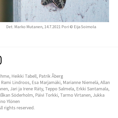
Det. Marko Mutanen, 14.7.2021 Pori © Eija Soimola
me, Heikki Tabell, Patrik Åberg
 Rami Lindroos, Esa Marjamäki, Marianne Niemelä, Allan
en, Jari ja Irene Räty, Teppo Salmela, Erkki Santamala,
Håkan Söderholm, Päivi Torkki, Tarmo Virtanen, Jukka
Eino Ylönen
l rights reserved.