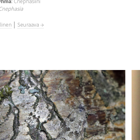
yhmä
: Cnephasiini
Cnephasia
linen
│
Seuraava →