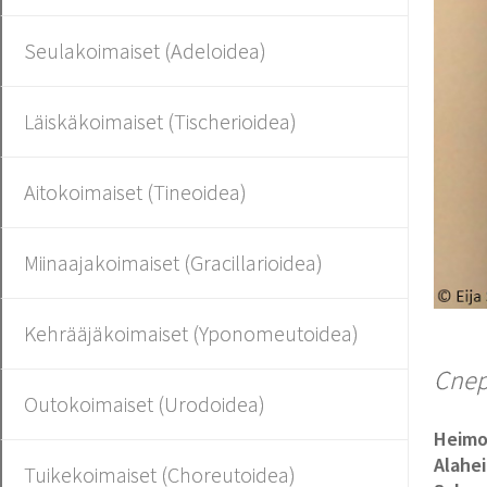
Seulakoimaiset (Adeloidea)
Läiskäkoimaiset (Tischerioidea)
Aitokoimaiset (Tineoidea)
Miinaajakoimaiset (Gracillarioidea)
Kehrääjäkoimaiset (Yponomeutoidea)
Cnep
Outokoimaiset (Urodoidea)
Heim
Alahe
Tuikekoimaiset (Choreutoidea)