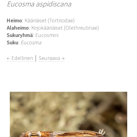
Eucosma aspidiscana
Heimo
: Kääriäiset (Tortricidae)
Alaheimo
: Kirjokääriäiset (Olethreutinae)
Sukuryhmä
: Eucosmini
Suku
:
Eucosma
← Edellinen
│
Seuraava →