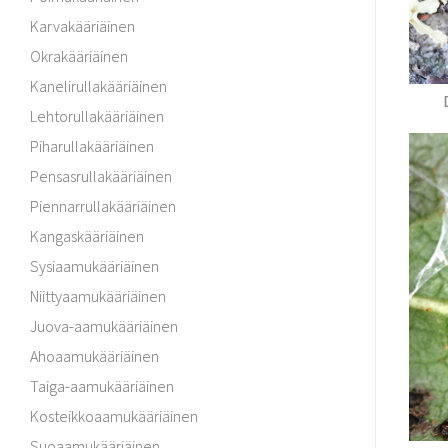
Karvakääriäinen
Okrakääriäinen
Kanelirullakääriäinen
Lehtorullakääriäinen
Piharullakääriäinen
Pensasrullakääriäinen
Piennarrullakääriäinen
Kangaskääriäinen
Sysiaamukääriäinen
Niittyaamukääriäinen
Juova-aamukääriäinen
Ahoaamukääriäinen
Taiga-aamukääriäinen
Kosteikkoaamukääriäinen
Suoaamukääriäinen