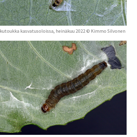
kutoukka kasvatusoloissa, heinäkuu 2022 © Kimmo Silvonen