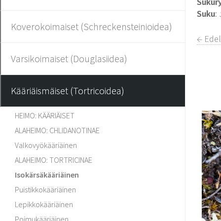
Sukur
Suku
:
Koverokoimaiset (Schreckensteinioidea)
← Edel
Varsikoimaiset (Douglasiidea)
Kääriäismäiset (Tortricoidea)
HEIMO: KÄÄRIÄISET
ALAHEIMO: CHLIDANOTINAE
Valkovyökääriäinen
ALAHEIMO: TORTRICINAE
Isokärsäkääriäinen
Puistikkokääriäinen
Lepikkokääriäinen
Poimukääriäinen