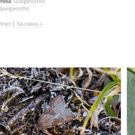
yhmä
: Sparganothini
Sparganothis
linen
│
Seuraava →