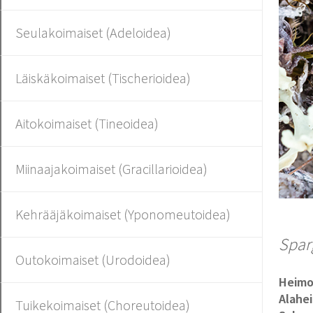
Seulakoimaiset (Adeloidea)
Läiskäkoimaiset (Tischerioidea)
Aitokoimaiset (Tineoidea)
Miinaajakoimaiset (Gracillarioidea)
Kehrääjäkoimaiset (Yponomeutoidea)
Spar
Outokoimaiset (Urodoidea)
Heim
Alahe
Tuikekoimaiset (Choreutoidea)