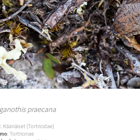
ganothis praecana
o
: Kääriäiset (Tortricidae)
imo
: Tortricinae