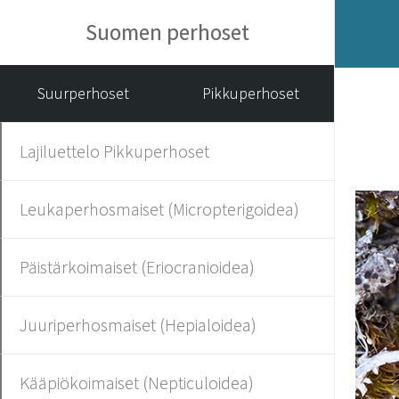
Suomen perhoset
Suurperhoset
Pikkuperhoset
Lajiluettelo Pikkuperhoset
Leukaperhosmaiset (Micropterigoidea)
Päistärkoimaiset (Eriocranioidea)
Juuriperhosmaiset (Hepialoidea)
Kääpiökoimaiset (Nepticuloidea)