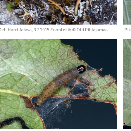
Det. Harri Jalava, 3.7.2015 Enontekiö © Olli Pihlajamaa
Pik