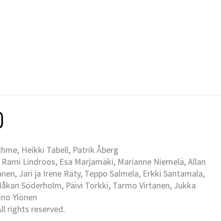
me, Heikki Tabell, Patrik Åberg
 Rami Lindroos, Esa Marjamäki, Marianne Niemelä, Allan
en, Jari ja Irene Räty, Teppo Salmela, Erkki Santamala,
Håkan Söderholm, Päivi Torkki, Tarmo Virtanen, Jukka
Eino Ylönen
l rights reserved.