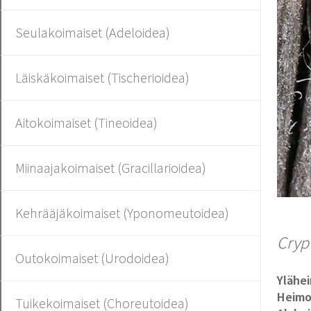
Seulakoimaiset (Adeloidea)
Läiskäkoimaiset (Tischerioidea)
Aitokoimaiset (Tineoidea)
Miinaajakoimaiset (Gracillarioidea)
Kehrääjäkoimaiset (Yponomeutoidea)
Cryp
Outokoimaiset (Urodoidea)
Ylähe
Heim
Tuikekoimaiset (Choreutoidea)