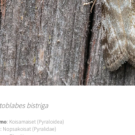
toblabes bistriga
imo
: Koisamaiset (Pyraloidea)
o
: Nopsakoisat (Pyralidae)