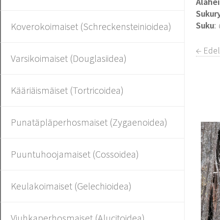
Alahe
Sukur
Suku
:
Koverokoimaiset (Schreckensteinioidea)
← Ede
Varsikoimaiset (Douglasiidea)
Kääriäismäiset (Tortricoidea)
Punatäpläperhosmaiset (Zygaenoidea)
Puuntuhoojamaiset (Cossoidea)
Keulakoimaiset (Gelechioidea)
Viuhkaperhosmaiset (Alucitoidea)