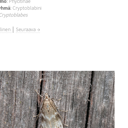
imo
: Phycitinae
yhmä
: Cryptoblabini
Cryptoblabes
llinen
│
Seuraava →