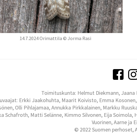
14.7.2024 Orimattila © Jorma Rasi
Toimituskunta: Helmut Diekmann, Jaana Ih
uvaajat: Erkki Jaakohuhta, Maarit Koivisto, Emma Kosonen,
önen, Olli Pihlajamaa, Annukka Pirkkalainen, Markku Ruuskan
ka Schafroth, Matti Selänne, Kimmo Silvonen, Eija Soimola, 
Vuorinen, Aarne ja 
© 2022 Suomen perhoset, Al