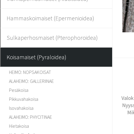
Hammaskoimaiset (Epermenioidea)
Sulkaperhosmaiset (Pterophoroidea)
Koisamaiset (Pyraloidea)
HEIMO: NOPSAKOISAT
ALAHEIMO: GALLERIINAE
Pesäkoisa
Valok
Pikkuvahakoisa
Nyyss
Isovahakoisa
Mi
ALAHEIMO: PHYCITINAE
Hietakoisa