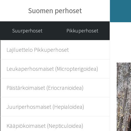
Suomen perhoset
Suurperhoset
Pikkuperhoset
Lajiluettelo Pikkuperhoset
Leukaperhosmaiset (Micropterigoidea)
Päistärkoimaiset (Eriocranioidea)
Juuriperhosmaiset (Hepialoidea)
Kääpiökoimaiset (Nepticuloidea)