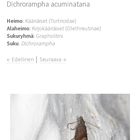
Dichrorampha acuminatana
Heimo
: Kääriäiset (Tortricidae)
Alaheimo
: Kirjokääriäiset (Olethreutinae)
Sukuryhmä
: Grapholitini
Suku
:
Dichrorampha
← Edellinen
│
Seuraava →