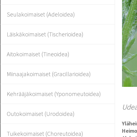
Seulakoimaiset (Adeloidea)
Läiskäkoimaiset (Tischerioidea)
Aitokoimaiset (Tineoidea)
Miinaajakoimaiset (Gracillarioidea)
Kehrääjäkoimaiset (Yponomeutoidea)
Udea
Outokoimaiset (Urodoidea)
Ylähe
Heim
Tuikekoimaiset (Choreutoidea)