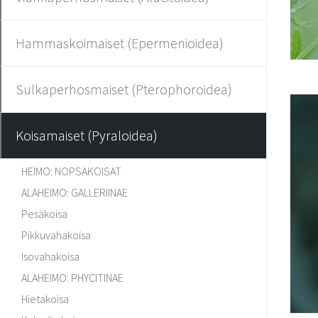
Hammaskoimaiset (Epermenioidea)
Sulkaperhosmaiset (Pterophoroidea)
Koisamaiset (Pyraloidea)
HEIMO: NOPSAKOISAT
ALAHEIMO: GALLERIINAE
Pesäkoisa
Pikkuvahakoisa
Isovahakoisa
ALAHEIMO: PHYCITINAE
Hietakoisa