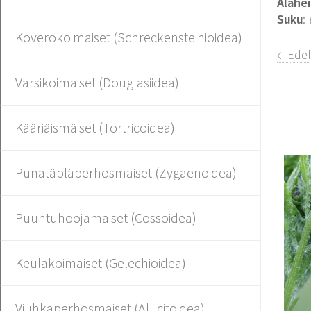
Alahe
Suku
:
Koverokoimaiset (Schreckensteinioidea)
← Ede
Varsikoimaiset (Douglasiidea)
Kääriäismäiset (Tortricoidea)
Punatäpläperhosmaiset (Zygaenoidea)
Puuntuhoojamaiset (Cossoidea)
Keulakoimaiset (Gelechioidea)
Viuhkaperhosmaiset (Alucitoidea)