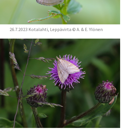
26.7.2023 Kotalahti, Leppävirta © A. & E. Ylönen