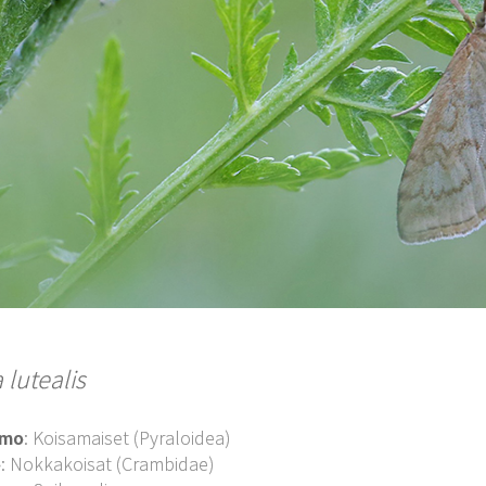
 lutealis
imo
: Koisamaiset (Pyraloidea)
o
: Nokkakoisat (Crambidae)