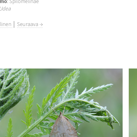
imo
: Spilomelinae
Udea
llinen
│
Seuraava →