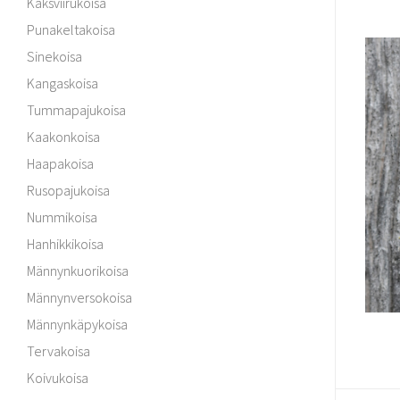
Kaksviirukoisa
Punakeltakoisa
Sinekoisa
Kangaskoisa
Tummapajukoisa
Kaakonkoisa
Haapakoisa
Rusopajukoisa
Nummikoisa
Hanhikkikoisa
Männynkuorikoisa
Männynversokoisa
Männynkäpykoisa
Tervakoisa
Koivukoisa