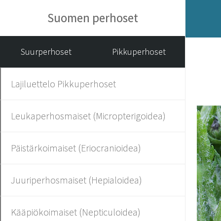
Suomen perhoset
Suurperhoset
Pikkuperhoset
Lajiluettelo Pikkuperhoset
Leukaperhosmaiset (Micropterigoidea)
Päistärkoimaiset (Eriocranioidea)
Juuriperhosmaiset (Hepialoidea)
Kääpiökoimaiset (Nepticuloidea)