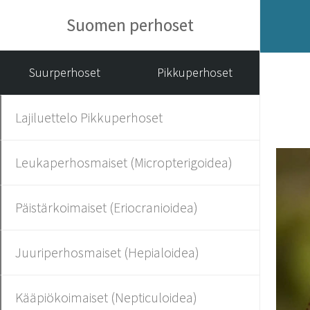
Suomen perhoset
Suurperhoset
Pikkuperhoset
Lajiluettelo Pikkuperhoset
Leukaperhosmaiset (Micropterigoidea)
Päistärkoimaiset (Eriocranioidea)
Juuriperhosmaiset (Hepialoidea)
Kääpiökoimaiset (Nepticuloidea)