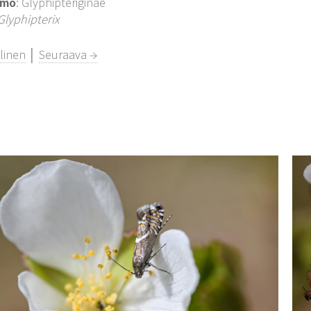
imo
: Glyphipteriginae
Glyphipterix
linen
│
Seuraava →