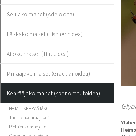
Seulakoimaiset (Adeloidea)
Läiskäkoimaiset (Tischerioidea)
Aitokoimaiset (Tineoidea)
Miinaajakoimaiset (Gracillarioidea)
Kehrääjäkoimaiset (Yponomeutoidea)
Glyph
HEIMO: KEHRÄÄJÄKOIT
Tuomenkehrääjäkoi
Ylähe
Pihlajankehrääjäkoi
Heim
Omenankehrääjäkoi