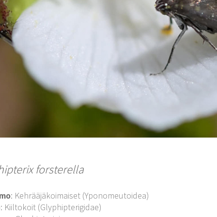
ipterix forsterella
imo
: Kehrääjäkoimaiset (Yponomeutoidea)
o
: Kiiltokoit (Glyphipterigidae)