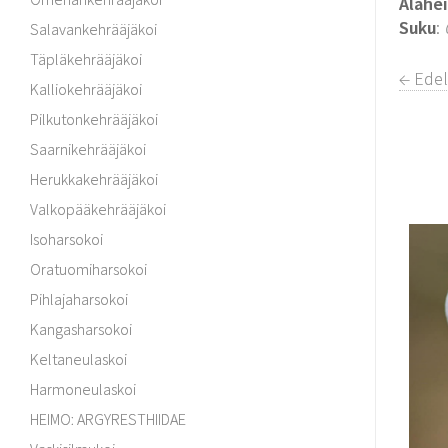
Alahe
Suku
:
Salavankehrääjäkoi
Täpläkehrääjäkoi
← Edel
Kalliokehrääjäkoi
Pilkutonkehrääjäkoi
Saarnikehrääjäkoi
Herukkakehrääjäkoi
Valkopääkehrääjäkoi
Isoharsokoi
Oratuomiharsokoi
Pihlajaharsokoi
Kangasharsokoi
Keltaneulaskoi
Harmoneulaskoi
HEIMO: ARGYRESTHIIDAE