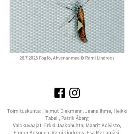
26.7.2025 Föglö, Ahvenanmaa © Rami Lindroos
Toimituskunta: Helmut Diekmann, Jaana Ihme, Heikki
Tabell, Patrik Åberg
Valokuvaajat: Erkki Jaakohuhta, Maarit Koivisto,
Emma Kosonen, Rami Lindroos, Esa Marjamäki,