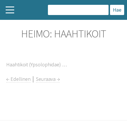
H
a
HEIMO: HAAHTIKOIT
k
u
:
Haahtikoit (Ypsolophidae) …
← Edellinen
│
Seuraava →