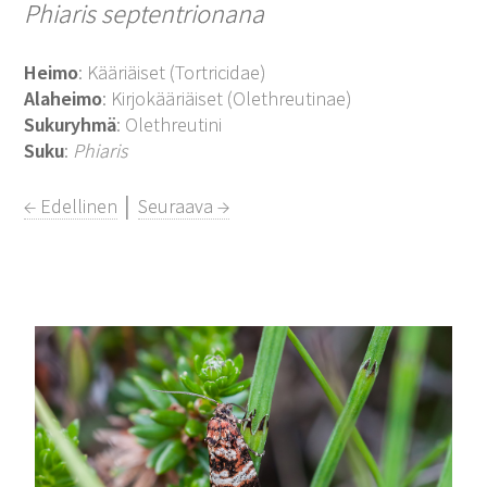
Phiaris septentrionana
Heimo
: Kääriäiset (Tortricidae)
Alaheimo
: Kirjokääriäiset (Olethreutinae)
Sukuryhmä
: Olethreutini
Suku
:
Phiaris
← Edellinen
│
Seuraava →