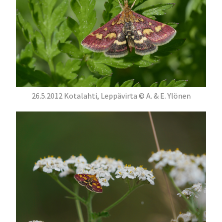
26.5.2012 Kotalahti, Leppävirta © A. & E. Ylönen