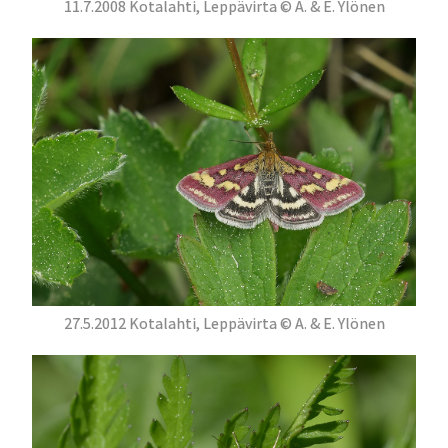
11.7.2008 Kotalahti, Leppävirta © A. & E. Ylönen
27.5.2012 Kotalahti, Leppävirta © A. & E. Ylönen