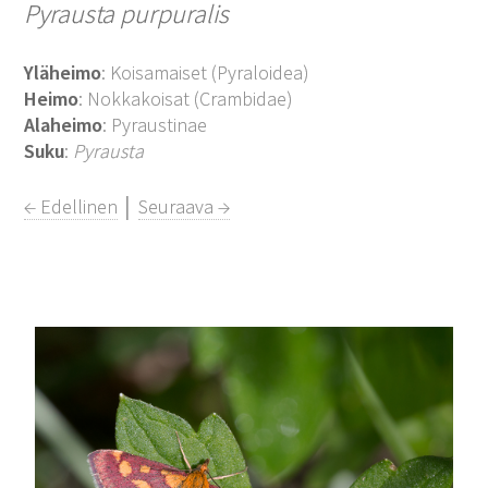
Pyrausta purpuralis
Yläheimo
: Koisamaiset (Pyraloidea)
Heimo
: Nokkakoisat (Crambidae)
Alaheimo
: Pyraustinae
Suku
:
Pyrausta
← Edellinen
│
Seuraava →