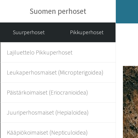
Suomen perhoset
Suurperhoset
Pikkuperhoset
Lajiluettelo Pikkuperhoset
Leukaperhosmaiset (Micropterigoidea)
Päistärkoimaiset (Eriocranioidea)
Juuriperhosmaiset (Hepialoidea)
Kääpiökoimaiset (Nepticuloidea)