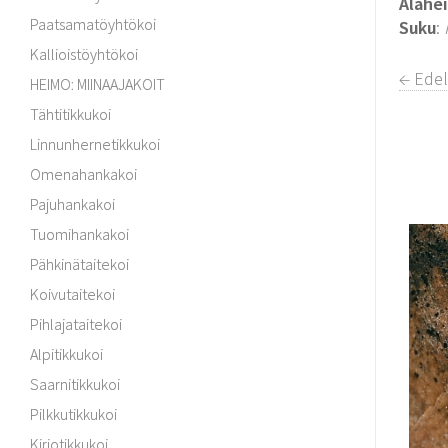
Alahe
Paatsamatöyhtökoi
Suku
:
Kallioistöyhtökoi
← Edel
HEIMO: MIINAAJAKOIT
Tähtitikkukoi
Linnunhernetikkukoi
Omenahankakoi
Pajuhankakoi
Tuomihankakoi
Pähkinätaitekoi
Koivutaitekoi
Pihlajataitekoi
Alpitikkukoi
Saarnitikkukoi
Pilkkutikkukoi
Kirjotikkukoi