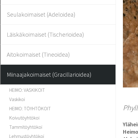
Seulakoimaiset (Adeloidea)
Läiskäkoimaiset (Tischerioidea)
Aitokoimaiset (Tineoidea)
Miinaajakoimaiset (Gracillarioidea)
HEIMO: VASKIKOIT
Vaskikoi
Phyl
HEIMO: TÖYHTÖKOIT
Koivutöyhtökoi
Ylähe
Tammitöyhtökoi
Heim
Lehmustöyhtökoi