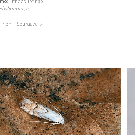
imo
: Lithocolletinae
Phyllonorycter
linen
│
Seuraava →