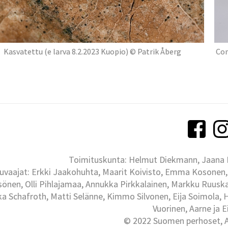
Kasvatettu (e larva 8.2.2023 Kuopio) © Patrik Åberg
Con
Toimituskunta: Helmut Diekmann, Jaana Ih
uvaajat: Erkki Jaakohuhta, Maarit Koivisto, Emma Kosonen,
önen, Olli Pihlajamaa, Annukka Pirkkalainen, Markku Ruuskan
ka Schafroth, Matti Selänne, Kimmo Silvonen, Eija Soimola, 
Vuorinen, Aarne ja 
© 2022 Suomen perhoset, Al