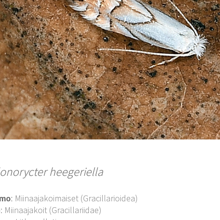
lonorycter heegeriella
imo
: Miinaajakoimaiset (Gracillarioidea)
o
: Miinaajakoit (Gracillariidae)