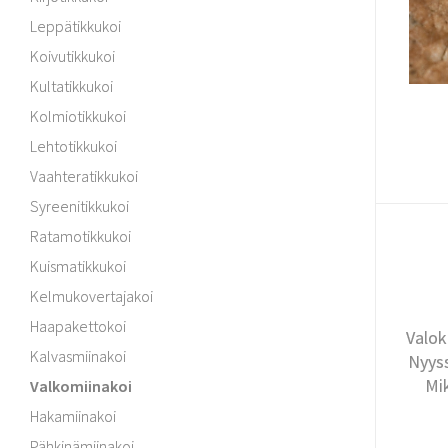
Leppätikkukoi
Koivutikkukoi
Kultatikkukoi
Kolmiotikkukoi
Lehtotikkukoi
Vaahteratikkukoi
Syreenitikkukoi
Ratamotikkukoi
Kuismatikkukoi
Kelmukovertajakoi
Haapakettokoi
Valok
Kalvasmiinakoi
Nyyss
Mi
Valkomiinakoi
Hakamiinakoi
Pähkinämiinakoi