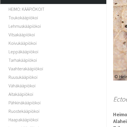
HEIMO: KÄÄPIÖKOIT
Toukokääpiökoi
Lehmuskääpiökoi
Vitsakääpiökoi
Koivukääpiökoi
Leppäkääpiökoi
Tarhakääpiökoi
Vaahterakääpiökoi
Ruusukääpiökoi
Vähäkääpiökoi
Aitakääpiökoi
Ecto
Pähkinäkääpiökoi
Ruostekääpiökoi
Heim
Haapakääpiökoi
Alahe