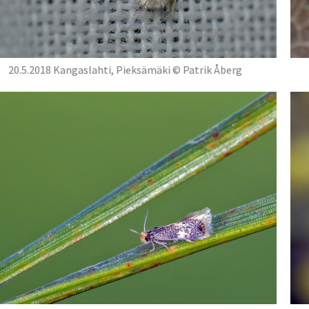
20.5.2018 Kangaslahti, Pieksämäki © Patrik Åberg