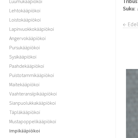
Tribus
Luumukääpiökoi
Suku
:
Lehtokääpiökoi
Loistokääpiökoi
← Edel
Lapinvuokkokääpiökoi
Angervokääpiökoi
Pursukääpiökoi
Sysikääpiökoi
Paahdekääpiökoi
Puistotammikääpiökoi
Maitekääpiökoi
Vaahteransiipikääpiökoi
Sianpuolukkakääpiökoi
Täpläkääpiökoi
Mustapoppelikääpiökoi
Impikääpiökoi