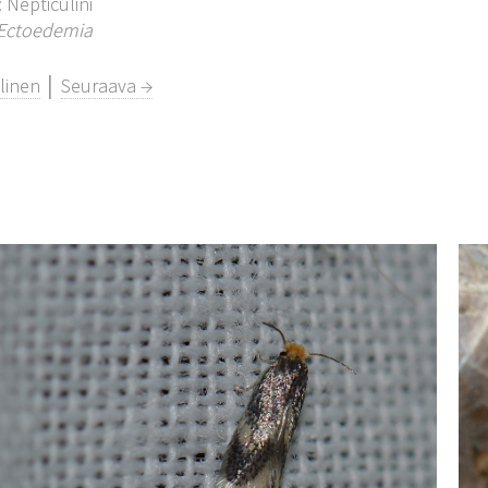
: Nepticulini
Ectoedemia
linen
│
Seuraava →