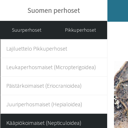
Suomen perhoset
Suurperhoset
Pikkuperhoset
Lajiluettelo Pikkuperhoset
Leukaperhosmaiset (Micropterigoidea)
Päistärkoimaiset (Eriocranioidea)
Juuriperhosmaiset (Hepialoidea)
Kääpiökoimaiset (Nepticuloidea)