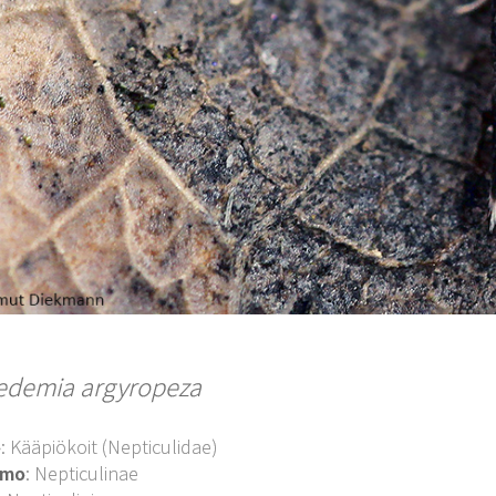
edemia argyropeza
o
: Kääpiökoit (Nepticulidae)
imo
: Nepticulinae