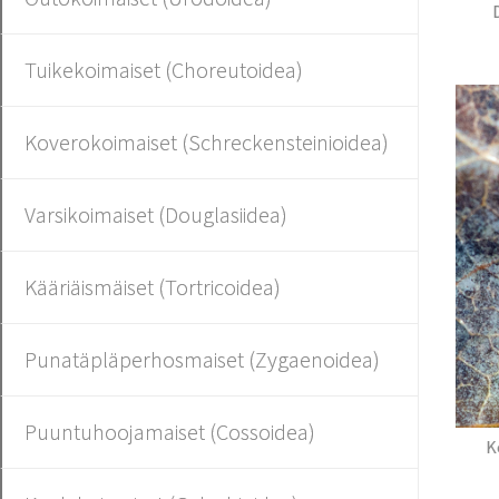
Tuikekoimaiset (Choreutoidea)
Koverokoimaiset (Schreckensteinioidea)
Varsikoimaiset (Douglasiidea)
Kääriäismäiset (Tortricoidea)
Punatäpläperhosmaiset (Zygaenoidea)
Puuntuhoojamaiset (Cossoidea)
K