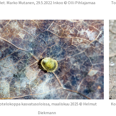
Det. Marko Mutanen, 29.5.2022 Inkoo © Olli Pihlajamaa
To
otelokoppa kasvatusoloissa, maaliskuu 2025 © Helmut
Ko
Diekmann