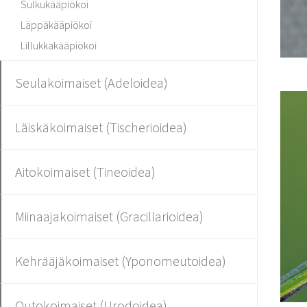
Sulkukääpiökoi
Läppäkääpiökoi
Lillukkakääpiökoi
Seulakoimaiset (Adeloidea)
Läiskäkoimaiset (Tischerioidea)
Aitokoimaiset (Tineoidea)
Miinaajakoimaiset (Gracillarioidea)
Kehrääjäkoimaiset (Yponomeutoidea)
Outokoimaiset (Urodoidea)