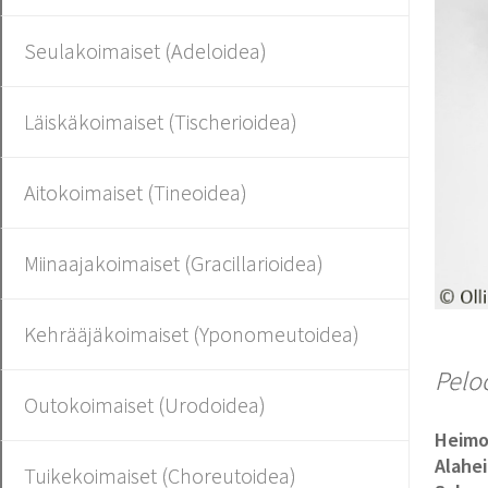
Seulakoimaiset (Adeloidea)
Läiskäkoimaiset (Tischerioidea)
Aitokoimaiset (Tineoidea)
Miinaajakoimaiset (Gracillarioidea)
Kehrääjäkoimaiset (Yponomeutoidea)
Peloc
Outokoimaiset (Urodoidea)
Heim
Alahe
Tuikekoimaiset (Choreutoidea)