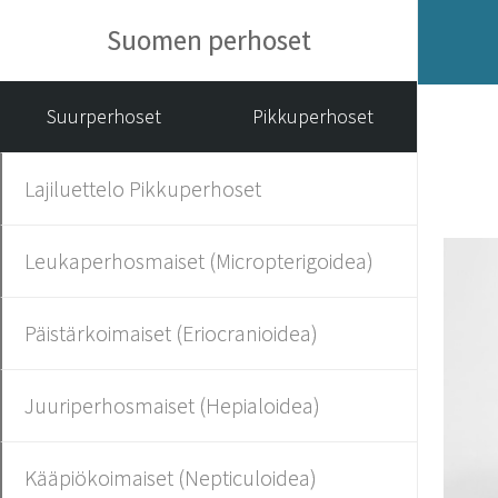
Suomen perhoset
Suurperhoset
Pikkuperhoset
Lajiluettelo Pikkuperhoset
Leukaperhosmaiset (Micropterigoidea)
Päistärkoimaiset (Eriocranioidea)
Juuriperhosmaiset (Hepialoidea)
Kääpiökoimaiset (Nepticuloidea)