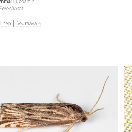
yhmä
: Eucosmini
Pelochrista
linen
│
Seuraava →