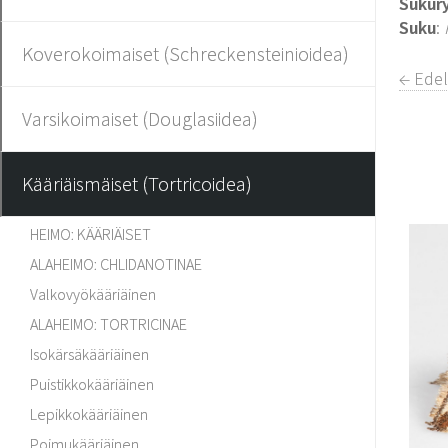
Sukur
Suku
:
Koverokoimaiset (Schreckensteinioidea)
← Edel
Varsikoimaiset (Douglasiidea)
Kääriäismäiset (Tortricoidea)
HEIMO: KÄÄRIÄISET
ALAHEIMO: CHLIDANOTINAE
Valkovyökääriäinen
ALAHEIMO: TORTRICINAE
Isokärsäkääriäinen
Puistikkokääriäinen
Lepikkokääriäinen
Poimukääriäinen