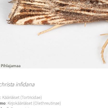
hrista infidana
o
: Kääriäiset (Tortricidae)
imo
: Kirjokääriäiset (Olethreutinae)